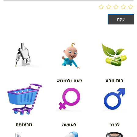
בית טבע
לאם ולתינוק
אורטופדיה
מבצעים
לגבר
לאישה