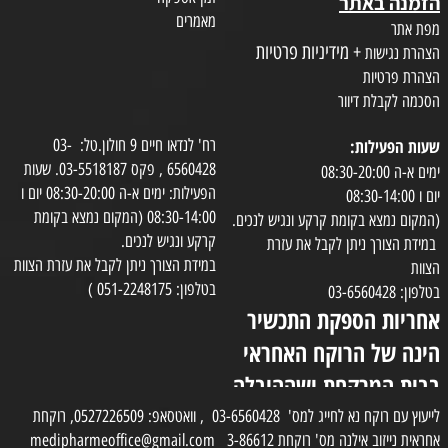
הזמנה באתר
מאמרים
מפת אתר
+ מידיניות פרטיות
הצהרת נגישות
הצהרת פרטיות
הסכמה לקבלת דיוור
שעות הפעילות:
רח' לנדאו חיים 9 חולון.טל: 03-
6560428 , פקס 03-5518187. שעות
ימים א-ה 08:30-20:00
הפעילות: ימים א-ה 08:30-20:00 יום ו
יום ו 08:30-14:00
08:30-14:00 (המקום נמצא בקומת
(המקום נמצא בקומת קרקע ונגיש לנכים.
קרקע ונגיש לנכים.
במידת הצורך ניתן לקבל את עזרת
במידת הצורך ניתן לקבל את עזרת הצוות
הצוות
בטלפון: 051-2248175 )
בטלפון: 03-6560428
אחריות הספקת התכשיר
הינה של הרוקח האחראי
בבית המרקחת ושההובלה
בפועל תעשה בעזרת
לייעוץ עם רוקח נא לחייג למס' 03-6560428 , וואטסאפ: 0527226509, רוקחת
אחראית נייזוב אילנה מס' רוקחת 3-86612 medipharmeoffice@gmail.com