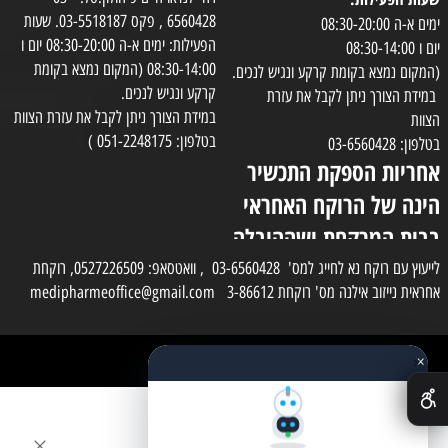
6560428 , פקס 03-5518187. שעות
ימים א-ה 08:30-20:00
הפעילות: ימים א-ה 08:30-20:00 יום ו
יום ו 08:30-14:00
08:30-14:00 (המקום נמצא בקומת
(המקום נמצא בקומת קרקע ונגיש לנכים.
קרקע ונגיש לנכים.
במידת הצורך ניתן לקבל את עזרת
במידת הצורך ניתן לקבל את עזרת הצוות
הצוות
בטלפון: 051-2248175 )
בטלפון: 03-6560428
אחריות הספקת התכשיר
הינה של הרוקח האחראי
בבית המרקחת ושההובלה
בפועל תעשה בעזרת
לייעוץ עם רוקח נא לחייג למס' 03-6560428 , וואטסאפ: 0527226509, רוקחת
אחראית נייזוב אילנה מס' רוקחת 3-86612 medipharmeoffice@gmail.com
השליח
×
כל הזכויות שמורות למדי פארם
✕
בניית אתרים