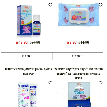
19.90
9.90
24.90
11.90
₪
₪
₪
₪
הוסף לסל
הוסף לסל
טפטפים אפג'ל- קרם עדין להקלה מיידית על
קרמאף -לרענון הנשימה, טיפול באדמומיות
אדמומיות ויובש סביב האף אצל תינוקות
ויובש העור
וילדים