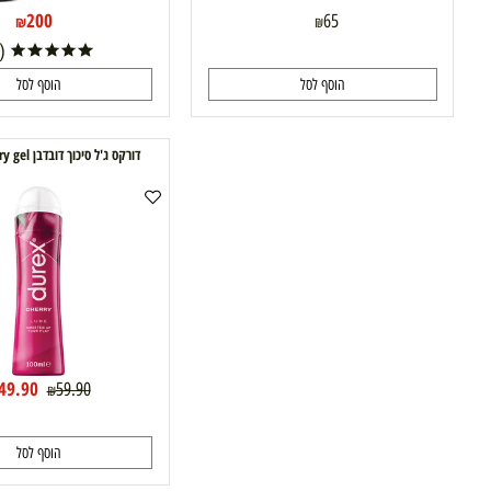
200
65
₪
₪
(1)
הוסף לסל
הוסף לסל
דורקס ג'ל סיכוך דובדבן Durex Cherry gel
49.90
59.90
₪
₪