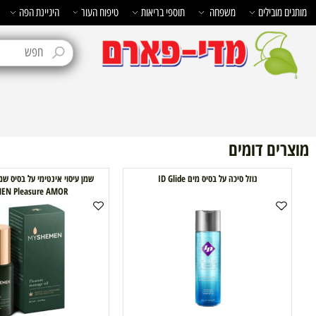
בילים
משפחה
תוספי בריאות
טיפוח העור
היגיינת הפה
טיפוח 
ם דומים
נוזל סיכה על בסיס מים ID Glide
SHEMEN Pleasure AMOR