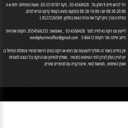
רח' לנדאו חיים 9 חולון.טל: 03-6560428 , פקס 03-5518187. שעות הפעילות: ימים א-ה
0 יום ו 08:30-14:00 (המקום נמצא בקומת קרקע ונגיש לנכים.
דת הצורך ניתן לקבל את עזרת הצוות בטלפון: 0527226509 )
לייעוץ עם רוקח נא לחייג למס' 03-6560428 , וואטסאפ: 0554566333, רוקחת אחראית
זוב אילנה מס' רוקחת 3-86612
medipharmeoffice@gmail.com
ן במידע באתר זה תחליף להוועצות עם רופא או רוקח בטרם רכישת תכשיר והתחלת הטיפול בו.
לעיין בעלון לצרכן לפני השימוש בתכשיר . מומלץ להתיעץ עם הרוקח בכל הנוגע למטרות
ופן השימוש , תופאות לוואי, אינטרקציה עם תכשירים אחרים.