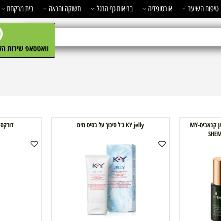
השיער
אורטופדיה
בריאות כף הרגל
תשוקה והנאה
בית מרקחת
מ
וואטסאפ שירות הלקו
שמן עיסוי אינטימי על בסיס שמן קנאביס-MY
KY jelly ג'ל סיכוך על בסיס מים
דורקס PLAY ג'ל סיכוך מדגדג