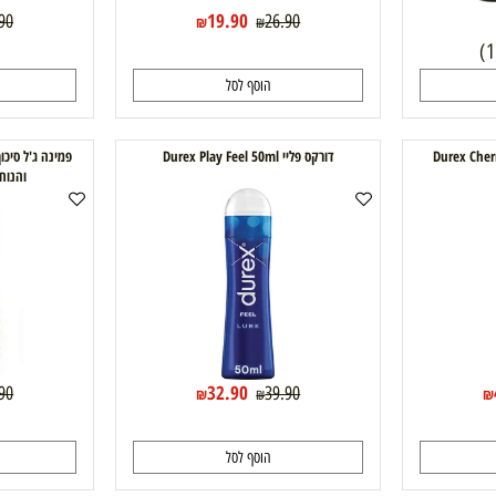
19.90
39.90
26.90
₪
₪
הוסף לסל
ה
דורקס פליי Durex Play Feel 50ml
פמינה ג'ל סיכוך ג'
והנוחות ב
32.90
29.90
39.90
₪
₪