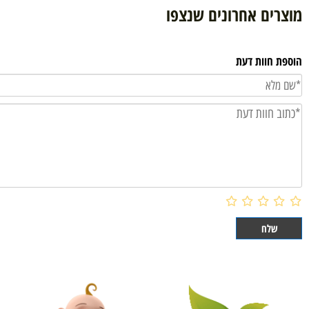
הוסף לסל
ם אחרונים שנצפו
וות דעת