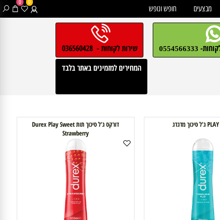
0
0
בצעים
חופש ונופש
חות-
שירות לקוחות - 036560428
0554566333
המחירים למזמינים באתר בלבד
דורקס ג'ל סיכוך תות Durex Play Sweet
Strawberry