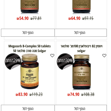
54.90
64.90
77.81
97.15
₪
₪
₪
₪
הוסף לסל
הוסף לסל
ויטמין B2 ריבופלאבין 100מג' סולגאר
Megasorb B-Complex 50 tablets
solgar
Solgar מגה סורב סולגאר 50
30%
הנחה
29%
הנחה
83.90
74.90
119.23
108.38
₪
₪
₪
₪
הוסף לסל
הוסף לסל