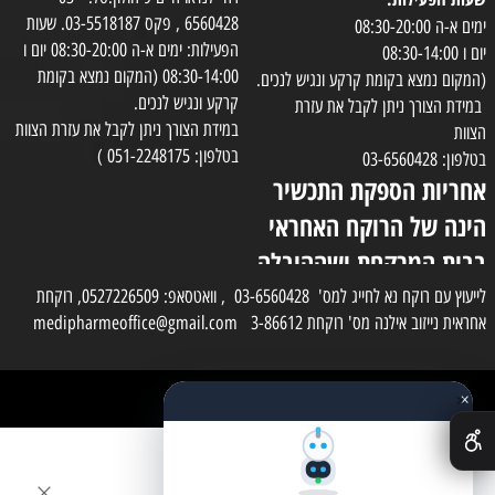
6560428 , פקס 03-5518187. שעות
ימים א-ה 08:30-20:00
הפעילות: ימים א-ה 08:30-20:00 יום ו
יום ו 08:30-14:00
08:30-14:00 (המקום נמצא בקומת
(המקום נמצא בקומת קרקע ונגיש לנכים.
קרקע ונגיש לנכים.
במידת הצורך ניתן לקבל את עזרת
במידת הצורך ניתן לקבל את עזרת הצוות
הצוות
בטלפון: 051-2248175 )
בטלפון: 03-6560428
אחריות הספקת התכשיר
הינה של הרוקח האחראי
בבית המרקחת ושההובלה
בפועל תעשה בעזרת
לייעוץ עם רוקח נא לחייג למס' 03-6560428 , וואטסאפ: 0527226509, רוקחת
אחראית נייזוב אילנה מס' רוקחת 3-86612 medipharmeoffice@gmail.com
השליח
×
כל הזכויות שמורות למדי פארם
✕
בניית אתרים