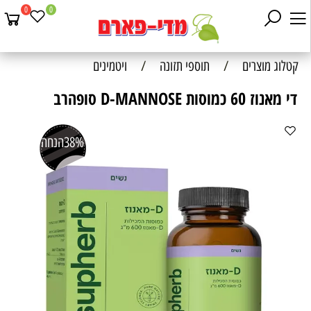
0
0
קטלוג מוצרים
/
תוספי תזונה
/
ויטמינים
די מאנוז 60 כמוסות D-MANNOSE סופהרב
38%
הנחה