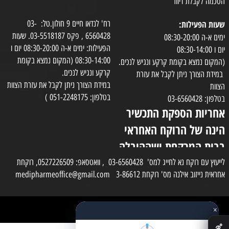
הסכמה לקבלת דיוור
שעות הפעילות:
רח' לנדאו חיים 9 חולון.טל: 03-
6560428 , פקס 03-5518187. שעות
ימים א-ה 08:30-20:00
הפעילות: ימים א-ה 08:30-20:00 יום ו
יום ו 08:30-14:00
08:30-14:00 (המקום נמצא בקומת
(המקום נמצא בקומת קרקע ונגיש לנכים.
קרקע ונגיש לנכים.
במידת הצורך ניתן לקבל את עזרת
במידת הצורך ניתן לקבל את עזרת הצוות
הצוות
בטלפון: 051-2248175 )
בטלפון: 03-6560428
אחריות הספקת התכשיר
הינה של הרוקח האחראי
בבית המרקחת ושההובלה
בפועל תעשה בעזרת
לייעוץ עם רוקח נא לחייג למס' 03-6560428 , וואטסאפ: 0527226509, רוקחת
אחראית נייזוב אילנה מס' רוקחת 3-86612 medipharmeoffice@gmail.com
השליח
×
כל הזכויות שמורות למדי פארם
✕