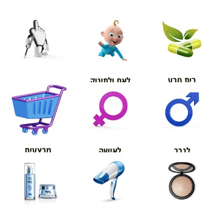
בית טבע
לאם ולתינוק
אורטופדיה
מבצעים
לגבר
לאישה