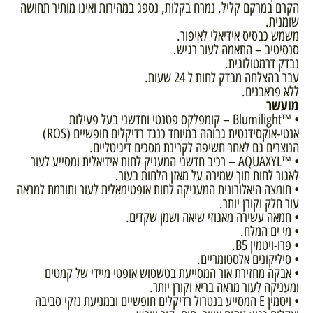
הקרם במרקם קליל, נמרח בקלות, נספג במהירות ואינו מותיר תחושה
שומנית.
משמש כבסיס אידיאלי לאיפור.
סנסיטיב – התאמה לעור רגיש.
נבדק דרמטולוגית.
עבר בהצלחה מבדק לחות ל 24 שעות.
ללא פראבנים.
מועשר
• ™Blumilight – קומפלקס פטנטי וחדשני בעל פעילות
אנטי-אוקסידנטית גבוהה במיוחד כנגד רדיקלים חופשיים (ROS)
הנוצרים גם לאחר חשיפה לקרינת מסכים דיגיטליים.
• ™AQUAXYL – רכיב חדשני המעניק לחות אידיאלית ומסייע לעור
לאגור לחות תוך שמירה על מאזן הלחות בעור.
• חומצה היאלורונית המעניקה לחות אופטימאלית לעור ותורמת למראה
עור חלק וקורן יותר.
• חמאה עשירה מאגוזי שיאה ושמן שקדים.
• מי ים המלח.
• פרו-ויטמין B5.
• סיליקונים אלסטומריים.
• אבקה מחזירת אור המסייעת בטשטוש אופטי מיידי של קמטים
ומעניקה לעור מראה בריא וקורן יותר.
• ויטמין E המסייע בנטרול רדיקלים חופשיים ובמניעת נזקי סביבה