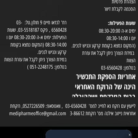
הצהרת פרטיות
הסכמה לקבלת דיוור
שעות הפעילות:
רח' לנדאו חיים 9 חולון.טל: 03-
6560428 , פקס 03-5518187. שעות
ימים א-ה 08:30-20:00
הפעילות: ימים א-ה 08:30-20:00 יום ו
יום ו 08:30-14:00
08:30-14:00 (המקום נמצא בקומת
(המקום נמצא בקומת קרקע ונגיש לנכים.
קרקע ונגיש לנכים.
במידת הצורך ניתן לקבל את עזרת
במידת הצורך ניתן לקבל את עזרת הצוות
הצוות
בטלפון: 051-2248175 )
בטלפון: 03-6560428
אחריות הספקת התכשיר
הינה של הרוקח האחראי
בבית המרקחת ושההובלה
בפועל תעשה בעזרת
לייעוץ עם רוקח נא לחייג למס' 03-6560428 , וואטסאפ: 0527226509, רוקחת
אחראית נייזוב אילנה מס' רוקחת 3-86612 medipharmeoffice@gmail.com
השליח
×
כל הזכויות שמורות למדי פארם
✕