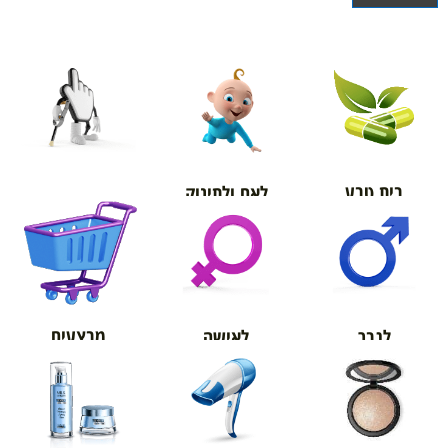
בית טבע
לאם ולתינוק
אורטופדיה
מבצעים
לגבר
לאישה