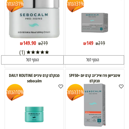
31%
הנחה
31%
הנחה
149.90
149
219
219
₪
₪
₪
₪
(1)
הוסף לסל
הוסף לסל
אינוביישן פרו אייג'ינג קרם יום +SPF50
סבוקלם קרם עיניים DAILY ROUTINE
סבוקלם
sebocalm
31%
הנחה
10%
הנחה