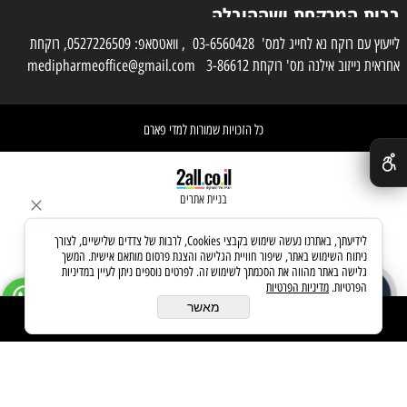
בבית המרקחת ושההובלה
בפועל תעשה בעזרת
לייעוץ עם רוקח נא לחייג למס' 03-6560428 , וואטסאפ: 0527226509, רוקחת
אחראית נייזוב אילנה מס' רוקחת 3-86612 medipharmeoffice@gmail.com
השליח
כל הזכויות שמורות למדי פארם
✕
בניית אתרים
לידיעתך, באתרנו נעשה שימוש בקבצי Cookies, לרבות של צדדים שלישיים, לצורך
ניתוח השימוש באתר, שיפור חוויית הגלישה והצגת פרסום מותאם אישית. המשך
גלישה באתר מהווה את הסכמתך לשימוש זה. לפרטים נוספים ניתן לעיין במדיניות
הפרטיות.
מדיניות הפרטיות
שאלו את העוזר החכם
זמין עכשיו
מאשר
הוסף לסל