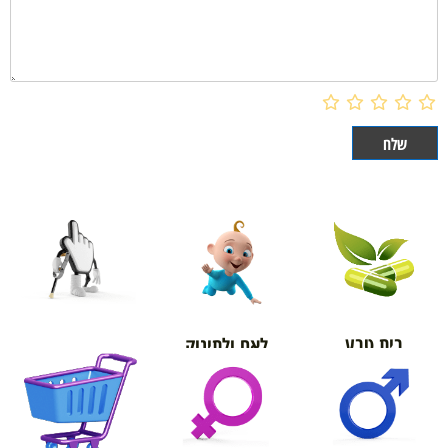
בית טבע
לאם ולתינוק
אורטופדיה