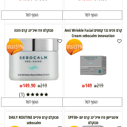
הוסף לסל
הוסף לסל
קרם פנים נגד קמטים Anti Wrinkle Facial
סבוקלם פרו איג'ינג קרם הזנה
Cream sebocalm innovation
31%
הנחה
31%
הנחה
149.90
149
219
219
₪
₪
₪
₪
(1)
הוסף לסל
הוסף לסל
אינוביישן פרו אייג'ינג קרם יום +SPF50
סבוקלם קרם עיניים DAILY ROUTINE
סבוקלם
sebocalm