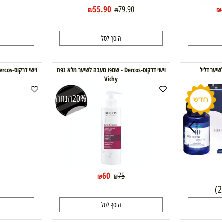
55.90
79.90
₪
₪
הוסף לסל
ה
ל
וישי דרקוס-Dercos - שמפו מעבה לשיער מלא נפח
וישי
Vichy
20%
הנחה
60
85
75
₪
₪