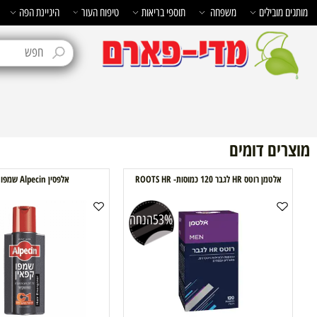
בילים
משפחה
תוספי בריאות
טיפוח העור
היגיינת הפה
טיפוח 
ם דומים
מן רוטס HR לגבר 120 כמוסות- ROOTS HR
אלפסין Alpecin שמפו קפאין
53%
הנחה