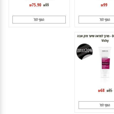
75.90
99
99
₪
₪
₪
וסף לסל
הוסף לסל
 דרקוס-Dercos - מרכך למראה שיער חזק ועבה
Vichy
20%
הנחה
68
₪
₪