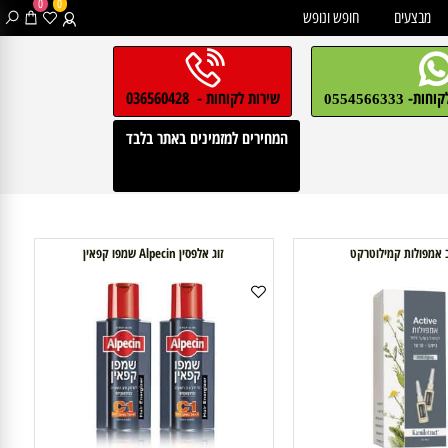
0
0
בצעים
חופש ונופש
חות-
שירות לקוחות - 036560428
0554566333
המחירים למזמינים באתר בלבד
ולות קמילוטרקט
זוג אלפסין Alpecin שמפו קפאין