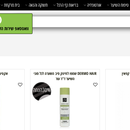
השיער
אורטופדיה
בריאות כף הרגל
תשוקה והנאה
בית מרקחת
מ
וואטסאפ שירות הלקו
DERMO HAIR שמפו לחיזוק סיב השערה לכל סוגי
אקטיב אמפ
השיער ד"ר עור
30%
הנחה