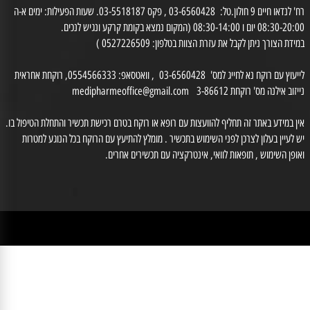
רח' לנדאו חיים 9 חולון.טל: 03-6560428 , פקס 03-5518187. שעות הפעילות: ימים א-ה
0 יום ו 08:30-14:00 (המקום נמצא בקומת קרקע ונגיש לנכים.
דת הצורך ניתן לקבל את עזרת הצוות בטלפון: 0527226509 )
לייעוץ עם רוקח נא לחייג למס' 03-6560428 , וואטסאפ: 0554566333, רוקחת אחראית
זוב אילנה מס' רוקחת 3-86612
medipharmeoffice@gmail.com
ן במידע באתר זה תחליף להוועצות עם רופא או רוקח בטרם רכישת תכשיר והתחלת הטיפול בו.
לעיין בעלון לצרכן לפני השימוש בתכשיר . מומלץ להתיעץ עם הרוקח בכל הנוגע למטרות
ופן השימוש , תופאות לוואי, אינטרקציה עם תכשירים אחרים.