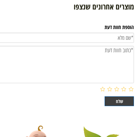
הוסף לסל
ם אחרונים שנצפו
וות דעת