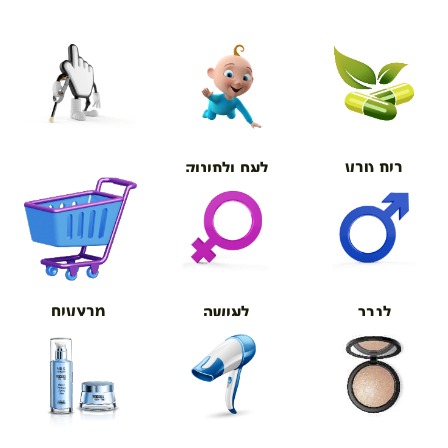
בית טבע
לאם ולתינוק
אורטופדיה
מבצעים
לגבר
לאישה