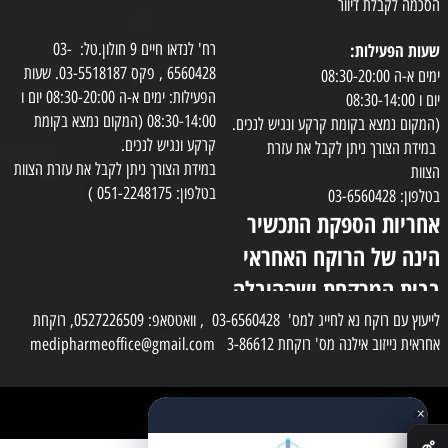
הסכמה לקבלת דיוור
שעות הפעילות:
רח' לנדאו חיים 9 חולון.טל: 03-
6560428 , פקס 03-5518187. שעות
ימים א-ה 08:30-20:00
הפעילות: ימים א-ה 08:30-20:00 יום ו
יום ו 08:30-14:00
08:30-14:00 (המקום נמצא בקומת
(המקום נמצא בקומת קרקע ונגיש לנכים.
קרקע ונגיש לנכים.
במידת הצורך ניתן לקבל את עזרת
במידת הצורך ניתן לקבל את עזרת הצוות
הצוות
בטלפון: 051-2248175 )
בטלפון: 03-6560428
אחריות הספקת התכשיר
הינה של הרוקח האחראי
בבית המרקחת ושההובלה
בפועל תעשה בעזרת
לייעוץ עם רוקח נא לחייג למס' 03-6560428 , וואטסאפ: 0527226509, רוקחת
אחראית נייזוב אילנה מס' רוקחת 3-86612 medipharmeoffice@gmail.com
השליח
×
כל הזכויות שמורות למדי פארם
✕