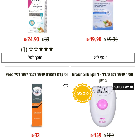
24.90
19.90
39
49.90
₪
₪
₪
₪
(1)
הוסף לסל
הוסף לסל
מסיר שיער דגם Braun Silk Epil 1 - 1170
ויט קרם להסרת שיער לגבר לעור רגיל veet
בראון
מבצע מטורף
32
159
189
₪
₪
₪