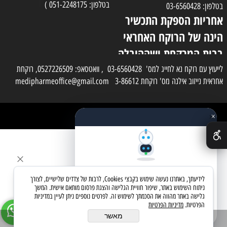
בטלפון: 051-2248175 )
בטלפון: 03-6560428
אחריות הספקת התכשיר
הינה של הרוקח האחראי
בבית המרקחת ושההובלה
בפועל תעשה בעזרת
לייעוץ עם רוקח נא לחייג למס' 03-6560428 , וואטסאפ: 0527226509, רוקחת
אחראית נייזוב אילנה מס' רוקחת 3-86612 medipharmeoffice@gmail.com
השליח
×
כל הזכויות שמורות למדי פארם
✕
בניית אתרים
שאלו את העוזר החכם
לידיעתך, באתרנו נעשה שימוש בקבצי Cookies, לרבות של צדדים שלישיים, לצורך
מחפשים מוצר? אני כאן כדי לעזור
ניתוח השימוש באתר, שיפור חוויית הגלישה והצגת פרסום מותאם אישית. המשך
גלישה באתר מהווה את הסכמתך לשימוש זה. לפרטים נוספים ניתן לעיין במדיניות
הפרטיות.
מדיניות הפרטיות
בואו נתחיל
מאשר
הוסף לסל