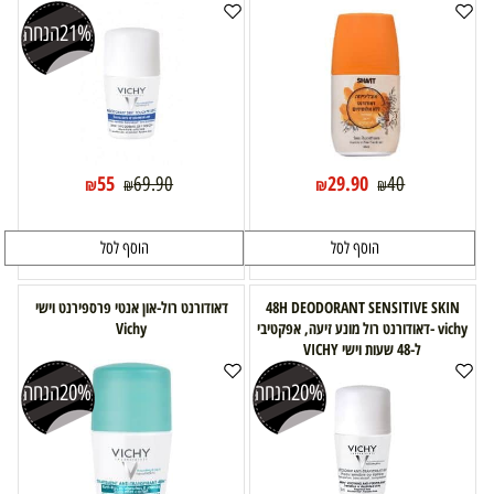
21%
הנחה
55
29.90
69.90
40
₪
₪
₪
₪
הוסף לסל
הוסף לסל
48H DEODORANT SENSITIVE SKIN
דאודורנט רול-און אנטי פרספירנט וישי
vichy -דאודורנט רול מונע זיעה, אפקטיבי
Vichy
ל-48 שעות וישי VICHY
20%
הנחה
20%
הנחה