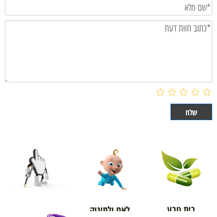
בית טבע
לאם ולתינוק