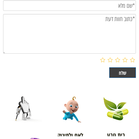
בית טבע
לאם ולתינוק