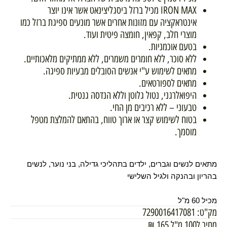
IRON MAX מכיל ברזל ביסגליצינאט אשר אינו יוצר
אינטראקציה עם מזונות אחרים אשר מונעים ספיגת ברזל כמו
מוצרי חלב, קפאין, חומצה פיטית ועוד.
בטעם אוכמניות.
ללא סוכר, ללא חומרים משמרים, ללא ממתיקים מלאכותיים.
מתאים לשימוש ע"י אנשים הסובלים מבעיות ספיגה.
מתאים לספורטאים.
היפואלרגני, נטול גלוטן וללא הנדסה גנטית.
טבעוני – ללא רכיבים מן החי.
בטוח לשימוש קצר או ארוך טווח, בהתאם להמלצת מטפל
מוסמך.
מתאים לנשים וגברים, ילדים בתהליכי גדילה, בני נוער, לנשים
בהריון ובהנקה ולגיל השלישי
מכיל 60 מ"ל
מק"ט:
7290016417081
מחיר ל100 מ"ל
165
₪