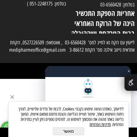
בטלפון: 051-2248175 )
בטלפון: 03-6560428
אחריות הספקת התכשיר
הינה של הרוקח האחראי
בבית המרקחת ושההובלה
בפועל תעשה בעזרת
לייעוץ עם רוקח נא לחייג למס' 03-6560428 , וואטסאפ: 0527226509, רוקחת
אחראית נייזוב אילנה מס' רוקחת 3-86612 medipharmeoffice@gmail.com
השליח
×
כל הזכויות שמורות למדי פארם
✕
בניית אתרים
שאלו את העוזר החכם
לידיעתך, באתרנו נעשה שימוש בקבצי Cookies, לרבות של צדדים שלישיים, לצורך
מחפשים מוצר? אני כאן כדי לעזור
ניתוח השימוש באתר, שיפור חוויית הגלישה והצגת פרסום מותאם אישית. המשך
גלישה באתר מהווה את הסכמתך לשימוש זה. לפרטים נוספים ניתן לעיין במדיניות
הפרטיות.
מדיניות הפרטיות
בואו נתחיל
מאשר
הוסף לסל