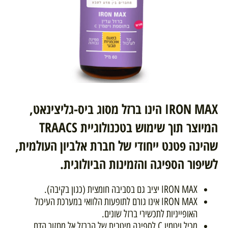
IRON MAX הינו ברזל מסוג ביס-גליצינאט,
המיוצר תוך שימוש בטכנולוגיית TRAACS
שהינה פטנט ייחודי של חברת אלביון העולמית,
לשיפור הספיגה והזמינות הביולוגית.
IRON MAX יציב גם בסביבה חומצית (כגון בקיבה).
IRON MAX אינו גורם לתופעות הלוואי במערכת העיכול
האופייניות לתכשירי ברזל שונים.
מכיל ויטמין C לספיגה מיטבית של הברזל אל מחזור הדם.