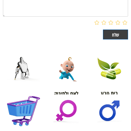
בית טבע
לאם ולתינוק
אורטופדיה