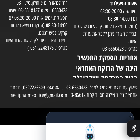
שעות הפעילות:
רח' לנדאו חיים 9 חולון.טל: 03-
6560428 , פקס 03-5518187. שעות
ימים א-ה 08:30-20:00
הפעילות: ימים א-ה 08:30-20:00 יום ו
יום ו 08:30-14:00
08:30-14:00 (המקום נמצא בקומת
(המקום נמצא בקומת קרקע ונגיש לנכים.
קרקע ונגיש לנכים.
במידת הצורך ניתן לקבל את עזרת
במידת הצורך ניתן לקבל את עזרת הצוות
הצוות
בטלפון: 051-2248175 )
בטלפון: 03-6560428
אחריות הספקת התכשיר
הינה של הרוקח האחראי
בבית המרקחת ושההובלה
בפועל תעשה בעזרת
לייעוץ עם רוקח נא לחייג למס' 03-6560428 , וואטסאפ: 0527226509, רוקחת
אחראית נייזוב אילנה מס' רוקחת 3-86612 medipharmeoffice@gmail.com
השליח
×
כל הזכויות שמורות למדי פארם
✕