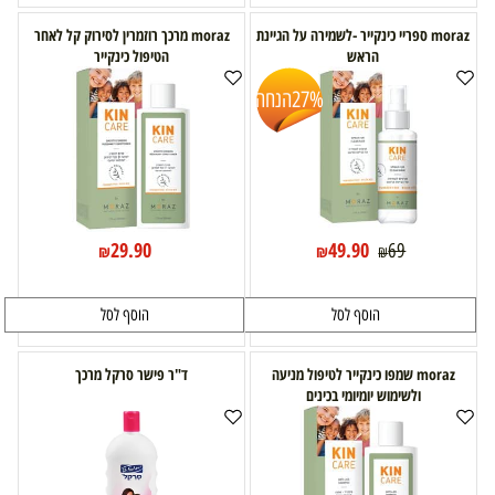
moraz ספריי כינקייר -לשמירה על הגיינת
moraz מרכך רוזמרין לסירוק קל לאחר
הראש
הטיפול כינקייר
27%
הנחה
29.90
49.90
69
₪
₪
₪
הוסף לסל
הוסף לסל
moraz שמפו כינקייר לטיפול מניעה
ד"ר פישר סרקל מרכך
ולשימוש יומיומי בכינים