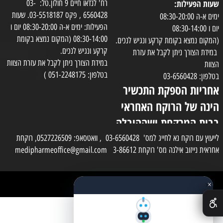
שעות הפעילות:
רח' לנדאו חיים 9 חולון.טל: 03-
6560428 , פקס 03-5518187. שעות
ימים א-ה 08:30-20:00
הפעילות: ימים א-ה 08:30-20:00 יום ו
יום ו 08:30-14:00
08:30-14:00 (המקום נמצא בקומת
(המקום נמצא בקומת קרקע ונגיש לנכים.
קרקע ונגיש לנכים.
במידת הצורך ניתן לקבל את עזרת
במידת הצורך ניתן לקבל את עזרת הצוות
הצוות
בטלפון: 051-2248175 )
בטלפון: 03-6560428
אחריות הספקת התכשיר
הינה של הרוקח האחראי
בבית המרקחת ושההובלה
בפועל תעשה בעזרת
לייעוץ עם רוקח נא לחייג למס' 03-6560428 , וואטסאפ: 0527226509, רוקחת
אחראית נייזוב אילנה מס' רוקחת 3-86612 medipharmeoffice@gmail.com
השליח
×
כל הזכויות שמורות למדי פארם
✕