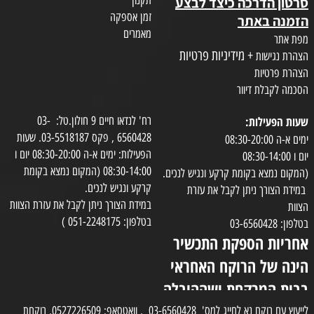
סרטון הדרכה כיצד לבצע
זמן אספקה
הזמנה באתר
מאמרים
מפת אתר
+ מידיניות פרטיות
הצהרת נגישות
הצהרת פרטיות
הסכמה לקבלת דיוור
שעות הפעילות:
רח' לנדאו חיים 9 חולון.טל: 03-
6560428 , פקס 03-5518187. שעות
ימים א-ה 08:30-20:00
הפעילות: ימים א-ה 08:30-20:00 יום ו
יום ו 08:30-14:00
08:30-14:00 (המקום נמצא בקומת
(המקום נמצא בקומת קרקע ונגיש לנכים.
קרקע ונגיש לנכים.
במידת הצורך ניתן לקבל את עזרת
במידת הצורך ניתן לקבל את עזרת הצוות
הצוות
בטלפון: 051-2248175 )
בטלפון: 03-6560428
אחריות הספקת התכשיר
הינה של הרוקח האחראי
בבית המרקחת ושההובלה
בפועל תעשה בעזרת
לייעוץ עם רוקח נא לחייג למס' 03-6560428 , וואטסאפ: 0527226509, רוקחת