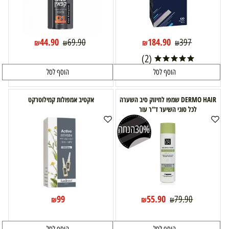
44.90
184.90
69.90
397
₪
₪
₪
₪
(2)
הוסף לסל
הוסף לסל
DERMO HAIR שמפו לחיזוק סיב השערה
אקטיב אמפולות קמילוטרקט
לכל סוגי השיער ד"ר עור
30%
הנחה
99
55.90
79.90
₪
₪
₪