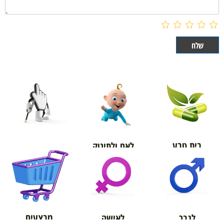
בית טבע
לאם ולתינוק
אורטופדיה
מבצעים
לגבר
לאישה