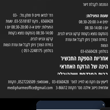
הסכמה לקבלת דיוור
שעות הפעילות:
רח' לנדאו חיים 9 חולון.טל: 03-
6560428 , פקס 03-5518187. שעות
ימים א-ה 08:30-20:00
הפעילות: ימים א-ה 08:30-20:00 יום ו
יום ו 08:30-14:00
08:30-14:00 (המקום נמצא בקומת
(המקום נמצא בקומת קרקע ונגיש לנכים.
קרקע ונגיש לנכים.
במידת הצורך ניתן לקבל את עזרת
במידת הצורך ניתן לקבל את עזרת הצוות
הצוות
בטלפון: 051-2248175 )
בטלפון: 03-6560428
אחריות הספקת התכשיר
הינה של הרוקח האחראי
בבית המרקחת ושההובלה
בפועל תעשה בעזרת
לייעוץ עם רוקח נא לחייג למס' 03-6560428 , וואטסאפ: 0527226509, רוקחת
אחראית נייזוב אילנה מס' רוקחת 3-86612 medipharmeoffice@gmail.com
השליח
×
כל הזכויות שמורות למדי פארם
✕