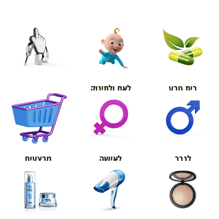
בית טבע
לאם ולתינוק
אורטופדיה
מבצעים
לגבר
לאישה