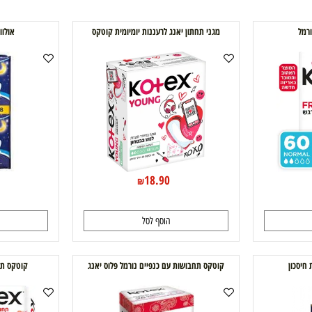
מגני תחתון יאנג לרעננות יומיומית קוטקס
אולווייז ל
0
18.90
₪
הוסף לסל
ה
קוטקס תחבושות עם כנפיים נורמל פלוס יאנג
קוטקס תחבושו