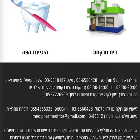
לאישה
מבצעים
בית מרקחת
היגיינת הפה
רח' לנדאו חיים 9 חולון.טל: 03-6560428 , פקס 03-5518187. שעות הפעילות: ימים א-ה
0 יום ו 08:30-14:00 (המקום נמצא בקומת קרקע ונגיש לנכים.
דת הצורך ניתן לקבל את עזרת הצוות בטלפון: 0527226509 )