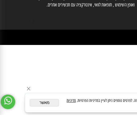
לייעוץ עם רוקח נא לחייג למס' 03-6560428 , וואטסאפ: 0554566333, רוקחת אחראית
זוב אילנה מס' רוקחת 3-86612
medipharmeoffice@gmail.com
ן במידע באתר זה תחליף להוועצות עם רופא או רוקח בטרם רכישת תכשיר והתחלת הטיפול בו.
לעיין בעלון לצרכן לפני השימוש בתכשיר . מומלץ להתיעץ עם הרוקח בכל הנוגע למטרות
ופן השימוש , תופאות לוואי, אינטרקציה עם תכשירים אחרים.