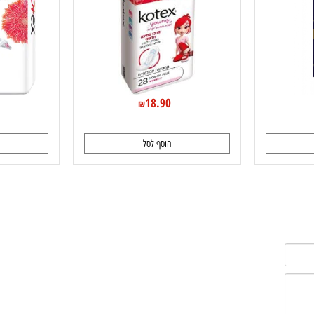
0
18.90
₪
הוסף לסל
ה