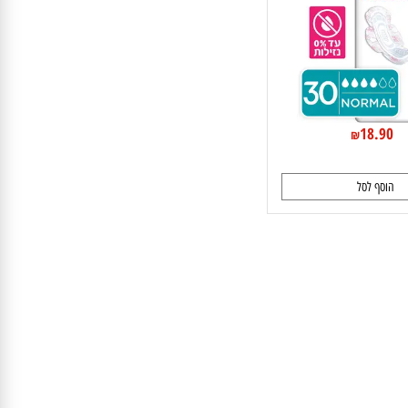
18.9
₪
וסף לסל