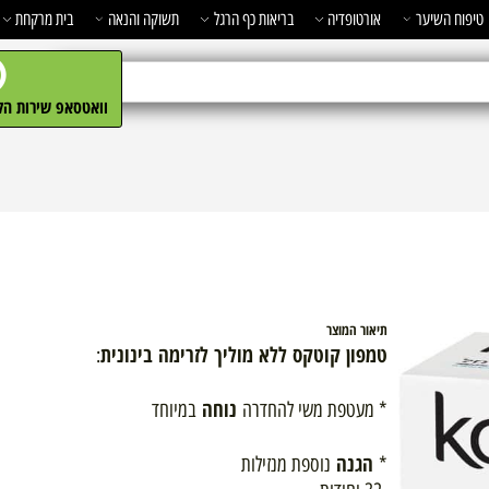
השיער
אורטופדיה
בריאות כף הרגל
תשוקה והנאה
בית מרקחת
מ
וואטסאפ שירות הלקו
תיאור המוצר
טמפון קוטקס ללא מוליך לזרימה בינונית
:
נוחה
* מעטפת משי להחדרה
במיוחד
הגנה
*
נוספת מנזילות