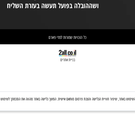
במידת הצורך ניתן לקבל את עזרת הצוות
ניי
בטלפון: 03-6560428
אחריות הספקת התכשיר הינה של
אי
הרוקח האחראי בבית המרקחת
יש 
ושההובלה בפועל תעשה בעזרת השליח
וא
כל הזכויות שמורות למדי פארם
בניית אתרים