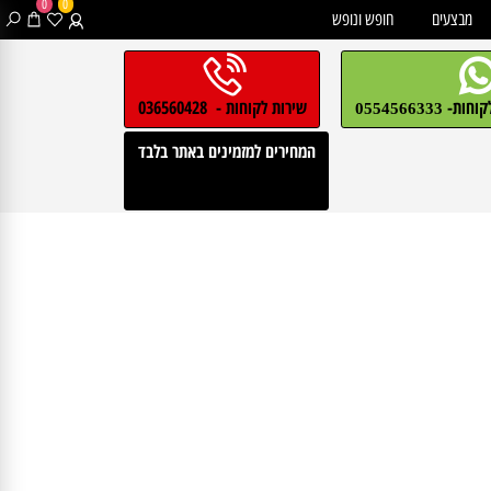
0
0
בצעים
חופש ונופש
חות-
שירות לקוחות - 036560428
0554566333
המחירים למזמינים באתר בלבד