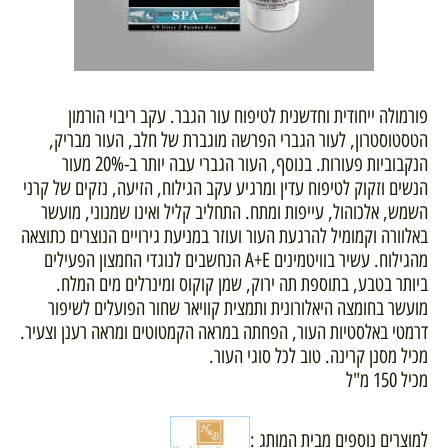
פורמולה ייחודית וחדשנית לטיפוח עור הגבר. עקב ריבוי הורמון
הטסטוסטרון, לעור הגברי הפרשה מוגברת של חלב, העור מבריק,
הנקבוביות פעורות. בנוסף, העור הגברי עבה יותר ב-20% מעור
הנשים וזקוק לטיפוח עדין ומרגיע עקב הגילוח, הזיעה, נזקים של קרני
השמש, אלכוהול, עייפות ומתח. התחליב קליל ואינו שמנוני, מועשר
באלוורה וקמומיל להרגעת העור ועוזר במניעת גירויים הנוצרים כתוצאה
מהגילוח. עשיר בוויטמינים A+E הנחשבים לנוגדי החמצון הפעילים
ביותר בטבע, בתוספת תה ירוק, שמן קוקוס ומינרלים מים המלח.
מועשר בחומצה היאלורונית ותמצית קוויאר שחור הפועלים לשיפור
דרמטי באלסטיות העור, הפחתה במראה הקמטוטים ומראה רענן וצעיר.
מכיל מסנן קרינה. טוב לכל סוגי העור.
מכיל 150 מ"ל
למוצרים נוספים מבית המותג :