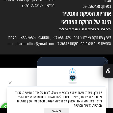
הצוות
בטלפון: 051-2248175 )
בטלפון: 03-6560428
אחריות הספקת התכשיר
הינה של הרוקח האחראי
בבית המרקחת ושההובלה
בפועל תעשה בעזרת
לייעוץ עם רוקח נא לחייג למס' 03-6560428 , וואטסאפ: 0527226509, רוקחת
אחראית נייזוב אילנה מס' רוקחת 3-86612 medipharmeoffice@gmail.com
השליח
×
כל הזכויות שמורות למדי פארם
✕
בניית אתרים
שאלו את העוזר החכם
לידיעתך, באתרנו נעשה שימוש בקבצי Cookies, לרבות של צדדים שלישיים, לצורך
מחפשים מוצר? אני כאן כדי לעזור
ניתוח השימוש באתר, שיפור חוויית הגלישה והצגת פרסום מותאם אישית. המשך
גלישה באתר מהווה את הסכמתך לשימוש זה. לפרטים נוספים ניתן לעיין במדיניות
הפרטיות.
מדיניות הפרטיות
בואו נתחיל
מאשר