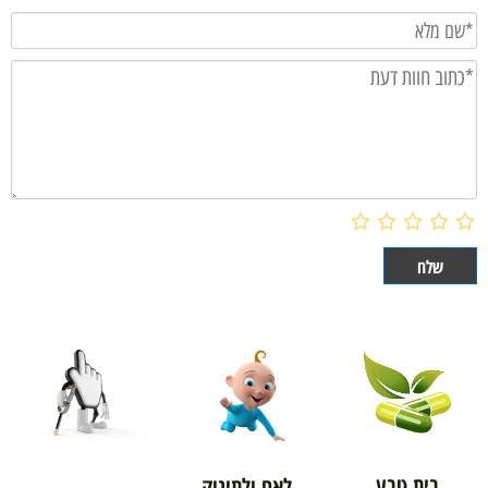
בית טבע
לאם ולתינוק