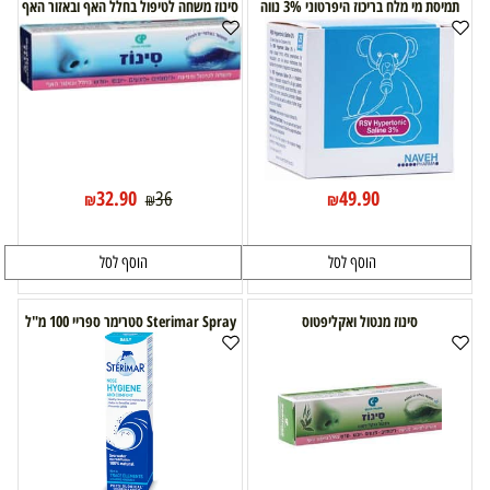
תמיסת מי מלח בריכוז היפרטוני 3% נווה
סינוז משחה לטיפול בחלל האף ובאזור האף
32.90
49.90
36
₪
₪
₪
הוסף לסל
הוסף לסל
סינוז מנטול ואקליפטוס
Sterimar Spray סטרימר ספריי 100 מ"ל