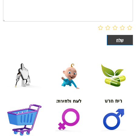
בית טבע
לאם ולתינוק
אורטופדיה