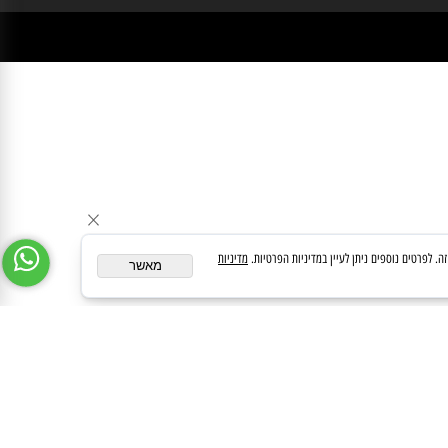
ן במידע באתר זה תחליף להוועצות עם רופא או רוקח בטרם רכישת תכשיר והתחלת הטיפול בו.
לעיין בעלון לצרכן לפני השימוש בתכשיר . מומלץ להתיעץ עם הרוקח בכל הנוגע למטרות
ופן השימוש , תופאות לוואי, אינטרקציה עם תכשירים אחרים.
מדיניות
מאשר