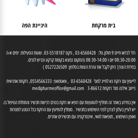
בית מרקחת
היגיינת הפה
רח' לנדאו חיים 9 חולון.טל: 03-6560428 , פקס 03-5518187. שעות הפעילות: ימים א-ה
0 יום ו 08:30-14:00 (המקום נמצא בקומת קרקע ונגיש לנכים.
דת הצורך ניתן לקבל את עזרת הצוות בטלפון: 0527226509 )
לייעוץ עם רוקח נא לחייג למס' 03-6560428 , וואטסאפ: 0554566333, רוקחת אחראית
זוב אילנה מס' רוקחת 3-86612
medipharmeoffice@gmail.com