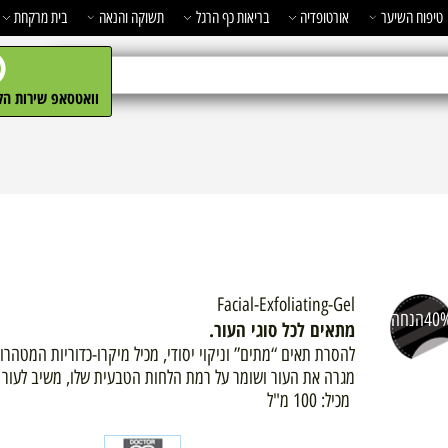
השיער
אורטופדיה
בריאות כף הרגל
תשוקה והנאה
בית מרקחת
מ
וואטסאפ שירות הלקו
Facial-Exfoliating-Gel
חה
מתאים לכל סוגי העור.
להסרת תאים “מתים” וניקוי יסודי, מכיל מיקרו-כדוריות המטהרות ל
מגרה את העור ושומר על רמת הלחות הטבעית שלו, משיב לעור מראה 
מכיל: 100 מ"ל