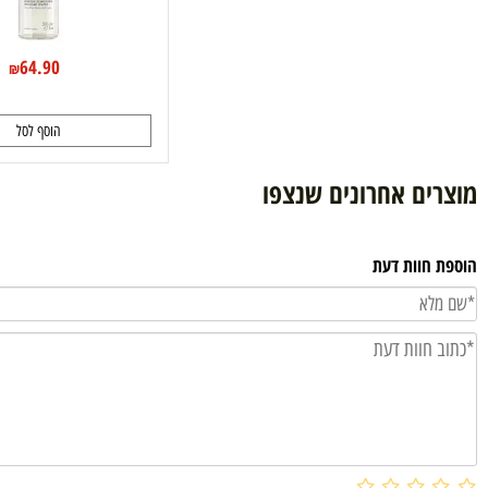
64.90
₪
הוסף לסל
ם אחרונים שנצפו
וות דעת