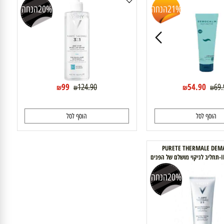
פיורטה טרמל סולישן מיסלר תמיסה מרגיעה לניקוי
עור הפנים והעיניים וישי Vichy
21%
הנחה
20%
הנחה
99
54.90
124.90
₪
₪
₪
₪
וסף לסל
הוסף לסל
PURETE THERMALE 
INTEGRAL 3 -תחליב לניקוי מושלם של הפנים
וישי vichy
20%
הנחה