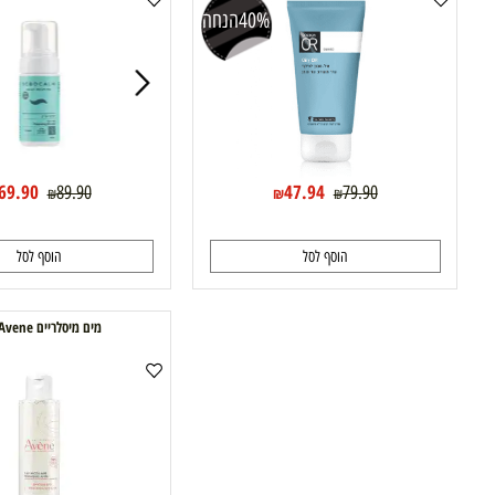
א קלין סקין אל-סבון מאזן לניקוי הפנים דוקטור
סבוקלם דיילי רוטין מוס ניקוי
עור
40%
הנחה
22%
69.90
47.94
89.90
79.90
₪
₪
₪
₪
הוסף לסל
הוסף לסל
מים מיסלריים Avene אוון