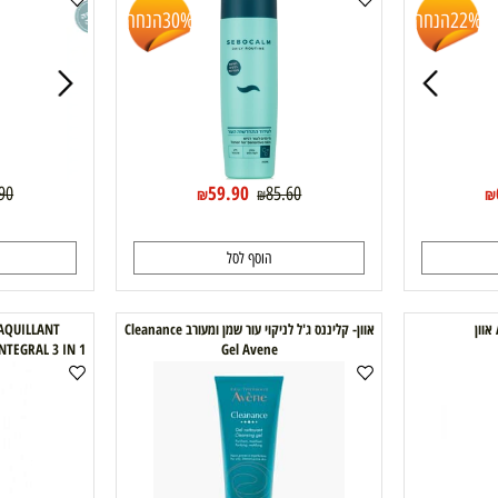
דיילי רוטין מי פנים סבוקלם
סבוקלם קרם ניקוי DAILY ROUTINE Sebocalm
הנחה
30%
הנחה
59.90
69.90
85.60
₪
₪
הוסף לסל
ה
אוון- קליננס ג'ל לניקוי עור שמן ומעורב Cleanance
DEMAQUILLANT
Gel Avene
IN 1
והעיניים 