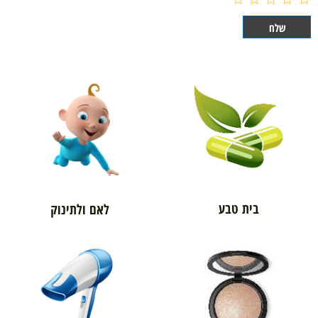
בית טבע
לאם ולתינוק