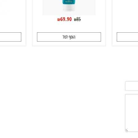
69.90
95
85
₪
₪
הוסף לסל
ה