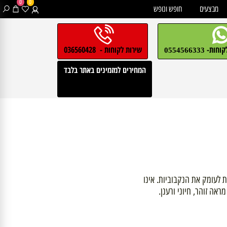
0
0
בצעים
חופש ונופש
חות-
שירות לקוחות - 036560428
0554566333
המחירים למזמינים באתר בלבד
עומק את הנקבוביות. אינו
זוהר, חיוני ורענן.