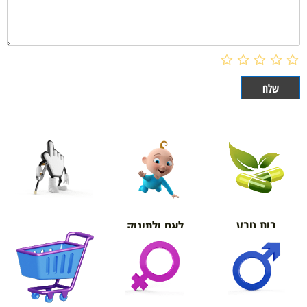
בית טבע
לאם ולתינוק
אורטופדיה