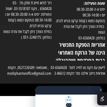
שעות הפעילות:
רח' לנדאו חיים 9 חולון.טל: 03-
6560428 , פקס 03-5518187. שעות
ימים א-ה 08:30-20:00
הפעילות: ימים א-ה 08:30-20:00 יום ו
יום ו 08:30-14:00
08:30-14:00 (המקום נמצא בקומת
(המקום נמצא בקומת קרקע ונגיש לנכים.
קרקע ונגיש לנכים.
במידת הצורך ניתן לקבל את עזרת
במידת הצורך ניתן לקבל את עזרת הצוות
הצוות
בטלפון: 051-2248175 )
בטלפון: 03-6560428
אחריות הספקת התכשיר
הינה של הרוקח האחראי
בבית המרקחת ושההובלה
בפועל תעשה בעזרת
לייעוץ עם רוקח נא לחייג למס' 03-6560428 , וואטסאפ: 0527226509, רוקחת
אחראית נייזוב אילנה מס' רוקחת 3-86612 medipharmeoffice@gmail.com
השליח
×
כל הזכויות שמורות למדי פארם
✕