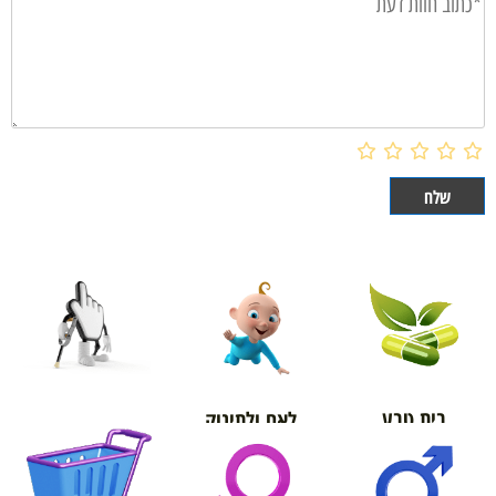
בית טבע
לאם ולתינוק
אורטופדיה