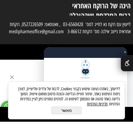
הינה של הרוקח האחראי
בבית המרקחת ושההובלה
בפועל תעשה בעזרת
לייעוץ עם רוקח נא לחייג למס' 03-6560428 , וואטסאפ: 0527226509, רוקחת
אחראית נייזוב אילנה מס' רוקחת 3-86612 medipharmeoffice@gmail.com
השליח
×
כל הזכויות שמורות למדי פארם
✕
בניית אתרים
שאלו את העוזר החכם
לידיעתך, באתרנו נעשה שימוש בקבצי Cookies, לרבות של צדדים שלישיים, לצורך
מחפשים מוצר? אני כאן כדי לעזור
ניתוח השימוש באתר, שיפור חוויית הגלישה והצגת פרסום מותאם אישית. המשך
גלישה באתר מהווה את הסכמתך לשימוש זה. לפרטים נוספים ניתן לעיין במדיניות
הפרטיות.
מדיניות הפרטיות
בואו נתחיל
מאשר
הוסף לסל