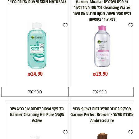
מי פנים מיסלרים Garnier Micellar
SKIN NATURALS מי פנים אלוורה גרנייר
Cleansing Water לכל סוגי העור ולעור
רגיש מסיר איפור, מנקה ומרגיע את העור
ללא צורך בשטיפה
24.90
29.90
₪
₪
הוסף לסל
הוסף לסל
פרפקט ברונזר תחליב לחות לשיזוף עצמי
ג'ל ניקוי וטיהור למראה עור בריא פיור
אמברה סולאר • Garnier Perfect Bronzer
אקטיב Garnier Cleansing Gel Pure
Active
Ambre Solaire