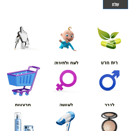
בית טבע
לאם ולתינוק
אורטופדיה
מבצעים
לגבר
לאישה