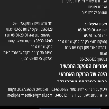
+ מידיניות פרטיות
הצהרת נגישות
הצהרת פרטיות
הסכמה לקבלת דיוור
שעות הפעילות:
רח' לנדאו חיים 9 חולון.טל: 03-
6560428 , פקס 03-5518187. שעות
ימים א-ה 08:30-20:00
הפעילות: ימים א-ה 08:30-20:00 יום ו
יום ו 08:30-14:00
08:30-14:00 (המקום נמצא בקומת
(המקום נמצא בקומת קרקע ונגיש לנכים.
קרקע ונגיש לנכים.
במידת הצורך ניתן לקבל את עזרת
במידת הצורך ניתן לקבל את עזרת הצוות
הצוות
בטלפון: 051-2248175 )
בטלפון: 03-6560428
אחריות הספקת התכשיר
הינה של הרוקח האחראי
בבית המרקחת ושההובלה
בפועל תעשה בעזרת
לייעוץ עם רוקח נא לחייג למס' 03-6560428 , וואטסאפ: 0527226509, רוקחת
אחראית נייזוב אילנה מס' רוקחת 3-86612 medipharmeoffice@gmail.com
השליח