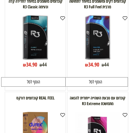
קונדומים דקים ומשומנים במיוחד לתחושה
קונדומים משומנים במיוחד לחדירה קלה
מרבית R3 Full Feel
ונעימה R3 Classic
34.90
34.90
44
44
₪
₪
₪
₪
הוסף לסל
הוסף לסל
קונדום עם טבעת השהייה ייחודית להנאה
REAL FEEL קונדומים דורקס
מתמשכת R3 Extreme