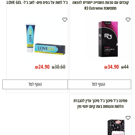
קונדום עם טבעת השהייה ייחודית להנאה
ג'ל לחות על בסיס מים- לאב ג'ל- LOVE GEL
מתמשכת R3 Extreme
24.90
34.90
30.60
44
₪
₪
₪
₪
הוסף לסל
הוסף לסל
פמינה ג'ל סיכוך ג'ל סיכוך עדין להגברת
הלחות והנוחות בעת קיום יחסי מין