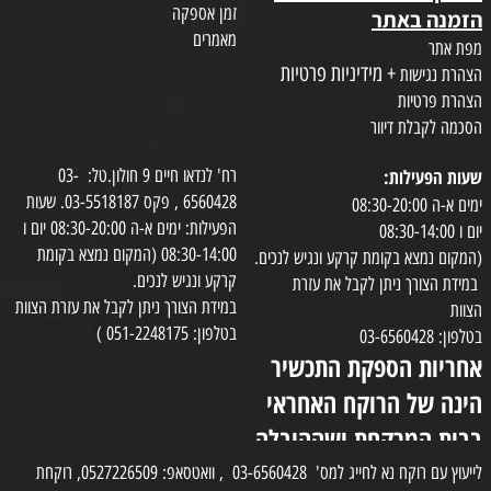
זמן אספקה
הזמנה באתר
מאמרים
מפת אתר
+ מידיניות פרטיות
הצהרת נגישות
הצהרת פרטיות
הסכמה לקבלת דיוור
שעות הפעילות:
רח' לנדאו חיים 9 חולון.טל: 03-
6560428 , פקס 03-5518187. שעות
ימים א-ה 08:30-20:00
הפעילות: ימים א-ה 08:30-20:00 יום ו
יום ו 08:30-14:00
08:30-14:00 (המקום נמצא בקומת
(המקום נמצא בקומת קרקע ונגיש לנכים.
קרקע ונגיש לנכים.
במידת הצורך ניתן לקבל את עזרת
במידת הצורך ניתן לקבל את עזרת הצוות
הצוות
בטלפון: 051-2248175 )
בטלפון: 03-6560428
אחריות הספקת התכשיר
הינה של הרוקח האחראי
בבית המרקחת ושההובלה
בפועל תעשה בעזרת
לייעוץ עם רוקח נא לחייג למס' 03-6560428 , וואטסאפ: 0527226509, רוקחת