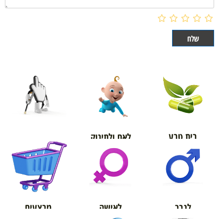
בית טבע
לאם ולתינוק
אורטופדיה
מבצעים
לגבר
לאישה