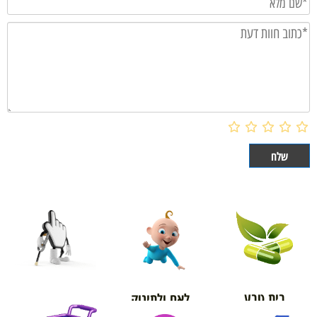
בית טבע
לאם ולתינוק