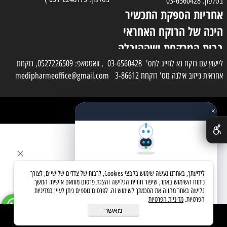
בטלפון: 03-6560428
אחריות הספקת התכשיר
הינה של הרוקח האחראי
בבית המרקחת ושההובלה
בפועל תעשה בעזרת
לייעוץ עם רוקח נא לחייג למס' 03-6560428 , וואטסאפ: 0527226509, רוקחת
אחראית נייזוב אילנה מס' רוקחת 3-86612 medipharmeoffice@gmail.com
השליח
×
כל הזכויות שמורות למדי פארם
✕
בניית אתרים
שאלו את העוזר החכם
לידיעתך, באתרנו נעשה שימוש בקבצי Cookies, לרבות של צדדים שלישיים, לצורך
מחפשים מוצר? אני כאן כדי לעזור
ניתוח השימוש באתר, שיפור חוויית הגלישה והצגת פרסום מותאם אישית. המשך
גלישה באתר מהווה את הסכמתך לשימוש זה. לפרטים נוספים ניתן לעיין במדיניות
הפרטיות.
מדיניות הפרטיות
בואו נתחיל
מאשר
הוסף לסל