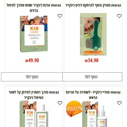
moraz מסרק צפוף להרחקת כינים כינקייר
moraz ערכת כינקייר שמפו ומרכך לטיפול
בכינים
49.90
34.90
₪
₪
הוסף לסל
הוסף לסל
moraz ספריי כינקייר -לשמירה על הגיינת
moraz מרכך רוזמרין לסירוק קל לאחר
הראש
הטיפול כינקייר
27%
הנחה