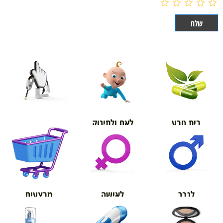
בית טבע
לאם ולתינוק
אורטופדיה
מבצעים
לגבר
לאישה