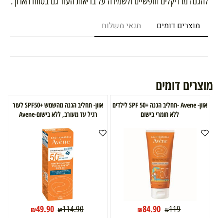
להגנה מרדיקלים חופשיים ולשמירה על בריאות העור גם בטווח הארוך.
מוצרים דומים
תנאי משלוח
מוצרים דומים
אוון- Avene -תחליב הגנה +SPF 50 לילדים
אוון- תחליב הגנה מהשמש +SPF50 לעור
ללא חומרי בישום
רגיל עד מעורב, ללא בישום-Avene
49.90
84.90
114.90
119
₪
₪
₪
₪