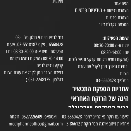
מאמרים
מפת אתר
+ מידיניות פרטיות
הצהרת נגישות
הצהרת פרטיות
הסכמה לקבלת דיוור
שעות הפעילות:
רח' לנדאו חיים 9 חולון.טל: 03-
6560428 , פקס 03-5518187. שעות
ימים א-ה 08:30-20:00
הפעילות: ימים א-ה 08:30-20:00 יום ו
יום ו 08:30-14:00
08:30-14:00 (המקום נמצא בקומת
(המקום נמצא בקומת קרקע ונגיש לנכים.
קרקע ונגיש לנכים.
במידת הצורך ניתן לקבל את עזרת
במידת הצורך ניתן לקבל את עזרת הצוות
הצוות
בטלפון: 051-2248175 )
בטלפון: 03-6560428
אחריות הספקת התכשיר
הינה של הרוקח האחראי
בבית המרקחת ושההובלה
בפועל תעשה בעזרת
לייעוץ עם רוקח נא לחייג למס' 03-6560428 , וואטסאפ: 0527226509, רוקחת
אחראית נייזוב אילנה מס' רוקחת 3-86612 medipharmeoffice@gmail.com
השליח