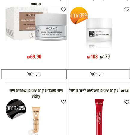
moraz
39%
הנחה
69.90
108
179
₪
₪
₪
הוסף לסל
הוסף לסל
L`oreal קרם עיניים רויטליפט לייזר לוריאל
וישי נאובדיול קרם עיניים ושפתיים וישי
Vichy
20%
הנחה