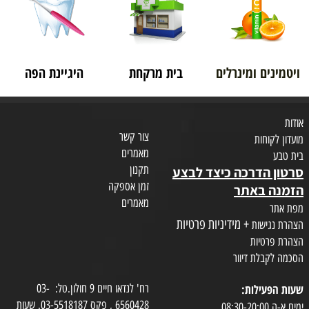
ויטמינים ומינרלים
בית מרקחת
היגיינת הפה
אודות
צור קשר
מועדון לקוחות
מאמרים
בית טבע
תקנון
סרטון הדרכה כיצד לבצע
זמן אספקה
הזמנה באתר
מאמרים
מפת אתר
+ מידיניות פרטיות
הצהרת נגישות
הצהרת פרטיות
הסכמה לקבלת דיוור
שעות הפעילות:
רח' לנדאו חיים 9 חולון.טל: 03-
6560428 , פקס 03-5518187. שעות
ימים א-ה 08:30-20:00