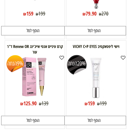
159
79.90
199
270
₪
₪
₪
₪
הוסף לסל
הוסף לסל
וישי ליפטאקטיב VICHY C×P EYES
קרם עיניים אנטי אייג'ינג Renew OR ד"ר
עור
20%
הנחה
9%
הנחה
125.90
159
139
199
₪
₪
₪
₪
הוסף לסל
הוסף לסל