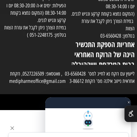
הפעילות: ימים א-ה 08:30-20:00 יום ו
יום ו 08:30-14:00
08:30-14:00 (המקום נמצא בקומת
(המקום נמצא בקומת קרקע ונגיש לנכים.
קרקע ונגיש לנכים.
במידת הצורך ניתן לקבל את עזרת
במידת הצורך ניתן לקבל את עזרת הצוות
הצוות
בטלפון: 051-2248175 )
בטלפון: 03-6560428
אחריות הספקת התכשיר
הינה של הרוקח האחראי
בבית המרקחת ושההובלה
בפועל תעשה בעזרת
לייעוץ עם רוקח נא לחייג למס' 03-6560428 , וואטסאפ: 0527226509, רוקחת
אחראית נייזוב אילנה מס' רוקחת 3-86612 medipharmeoffice@gmail.com
השליח
×
כל הזכויות שמורות למדי פארם
✕
בניית אתרים