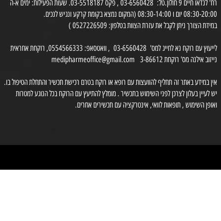
רח' לנדאו חיים 9 חולון.טל: 03-6560428 , פקס 03-5518187. שעות הפעילות: ימים א-ה
0 יום ו 08:30-14:00 (המקום נמצא בקומת קרקע ונגיש לנכים.
דת הצורך ניתן לקבל את עזרת הצוות בטלפון: 0527226509 )
לייעוץ עם רוקח נא לחייג למס' 03-6560428 , וואטסאפ: 0554566333, רוקחת אחראית
זוב אילנה מס' רוקחת 3-86612
medipharmeoffice@gmail.com
ן במידע באתר זה תחליף להוועצות עם רופא או רוקח בטרם רכישת תכשיר והתחלת הטיפול בו.
לעיין בעלון לצרכן לפני השימוש בתכשיר . מומלץ להתיעץ עם הרוקח בכל הנוגע למטרות
ופן השימוש , תופאות לוואי, אינטרקציה עם תכשירים אחרים.