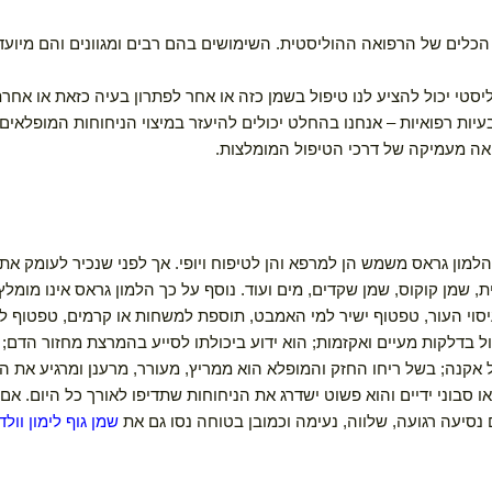
 של הרפואה ההוליסטית. השימושים בהם רבים ומגוונים והם מיועדים ל
יכול להציע לנו טיפול בשמן כזה או אחר לפתרון בעיה כזאת או אחרת.
רפואיות – אנחנו בהחלט יכולים להיעזר במיצוי הניחוחות המופלאים ש
עמיקה של דרכי הטיפול המומלצות.
 גראס משמש הן למרפא והן לטיפוח ויופי. אך לפני שנכיר לעומק את סג
מן קוקוס, שמן שקדים, מים ועוד. נוסף על כך הלמון גראס אינו מומלץ ל
עור, טפטוף ישיר למי האמבט, תוספת למשחות או קרמים, טפטוף למי מ
ות מעיים ואקזמות; הוא ידוע ביכולתו לסייע בהמרצת מחזור הדם; הוא 
נה; בשל ריחו החזק והמופלא הוא ממריץ, מעורר, מרענן ומרגיע את הנפש
ידיים והוא פשוט ישדרג את הניחוחות שתדיפו לאורך כל היום. אם תר
רגועה, שלווה, נעימה וכמובן בטוחה נסו גם את
שמן גוף לימון וולדה
ו