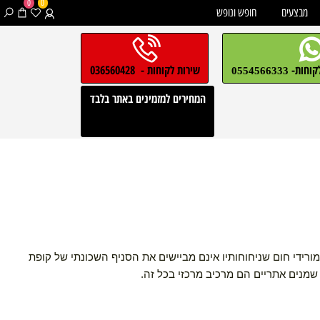
0
0
בצעים
חופש ונופש
חות-
שירות לקוחות - 036560428
0554566333
המחירים למזמינים באתר בלבד
די חום שניחוחותיו אינם מביישים את הסניף השכונתי של קופת
ים אתריים הם מרכיב מרכזי בכל זה.