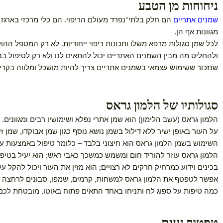
ות מן הטבע
אתריים
הם חלק בלתי־נפרד מעולם הריפוי. הם כלי מרכזי בארגז הכלים
אף הן.
 סגולות מרפא משלו ותכונות ריפוי ייחודיות. לא רק המטפל ההוליסטי 
 מה מבין השמנים האתריים יכול להתאים לנו ולא רק לטיפול בבעיות 
ששימוש עצמאי בשמנים אתריים צריך להיות מושכל ומלווה בקריאה מ
תיו של הלמון גראס
ראס (עשב הלימון) הוא שמן אתרי נפלא ושימושיו רבים ומגוונים. הלמון
 באופן ישיר ללא דילול בשמן נושא נוסף כגון שמן אבוקדו, שמן זית, ש
בשמן הלמון גראס הוא חיצוני בלבד – כלומר טיפול באמצעות עיסוי ה
ראס עוזר להוריד חום ומשמש כמשכך כאבי ראש; הוא יעיל בטיפול בדלק
וידוע כמרחיק חרקים לא רצויים; הוא מזין את העור ויכול להקל על אק
פטף את הלמון גראס למשחות, קרמים, שמפו, סבונים לרחצה או סבוני 
ות על ספוג לח ותניחו באחד התאים פתוח באוטו. מובטחת לכם נסיעה 