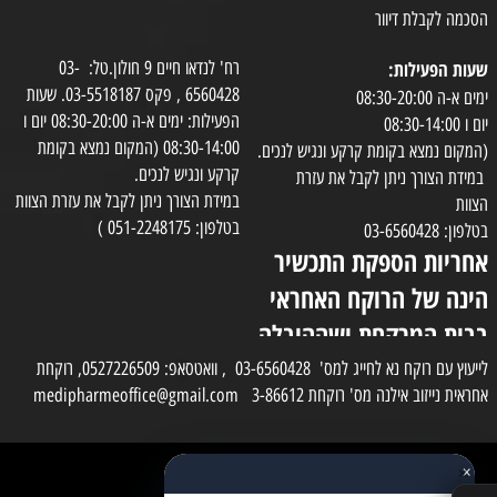
הסכמה לקבלת דיוור
שעות הפעילות:
רח' לנדאו חיים 9 חולון.טל: 03-
6560428 , פקס 03-5518187. שעות
ימים א-ה 08:30-20:00
הפעילות: ימים א-ה 08:30-20:00 יום ו
יום ו 08:30-14:00
08:30-14:00 (המקום נמצא בקומת
(המקום נמצא בקומת קרקע ונגיש לנכים.
קרקע ונגיש לנכים.
במידת הצורך ניתן לקבל את עזרת
במידת הצורך ניתן לקבל את עזרת הצוות
הצוות
בטלפון: 051-2248175 )
בטלפון: 03-6560428
אחריות הספקת התכשיר
הינה של הרוקח האחראי
בבית המרקחת ושההובלה
בפועל תעשה בעזרת
לייעוץ עם רוקח נא לחייג למס' 03-6560428 , וואטסאפ: 0527226509, רוקחת
אחראית נייזוב אילנה מס' רוקחת 3-86612 medipharmeoffice@gmail.com
השליח
×
כל הזכויות שמורות למדי פארם
✕