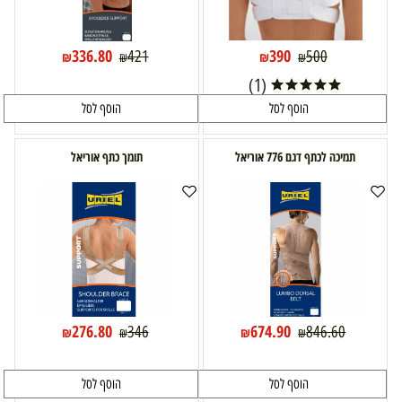
336.80
390
421
500
₪
₪
₪
₪
(1)
הוסף לסל
הוסף לסל
תמיכה לכתף דגם 776 אוריאל
תומך כתף אוריאל
276.80
674.90
346
846.60
₪
₪
₪
₪
הוסף לסל
הוסף לסל