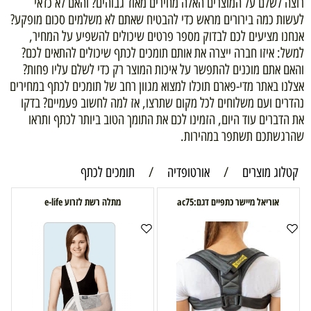
רוצה לשלם על המוצרים האלה מחירים מאוד גבוהים? והאם לא כדאי
לעשות כמה בירורים מראש כדי להבטיח שאתם לא משלמים סכום מופקע?
אנחנו מציעים לכם לבדוק מספר פרטים שיכולים להשפיע על המחיר,
למשל: איזו חברה ייצרה את אותם תומכים לכתף שיכולים להתאים לכם?
והאם אתם מוכנים להתפשר על איכות המוצר רק כדי לשלם עליו פחות?
אצלנו באתר מדי-פארם תוכלו למצוא מגוון רחב של תומכים לכתף במחירים
נהדרים ועם משלוחים לכל מקום שתרצו, אז למה לחשוב פעמיים? בדקו
את הדברים עוד היום, הזמינו לכם את התומך הטוב ביותר לכתף ותראו
שהרגשתכם תשתפר במהירות.
קטלוג מוצרים
/
אורטופדיה
/
תומכים לכתף
אוריאל מיישר כתפיים דגם:ac75
מתלה רשת לזרוע e-life