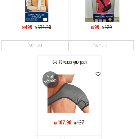
499
99
531.30
129
₪
₪
₪
₪
הוסף לסל
הוסף לסל
תומך כתף מגנטי E-LIFE
107.90
127
₪
₪