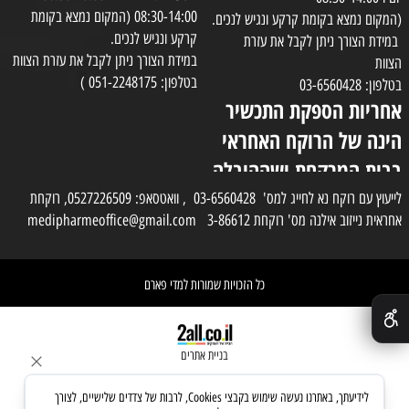
08:30-14:00 (המקום נמצא בקומת
(המקום נמצא בקומת קרקע ונגיש לנכים.
קרקע ונגיש לנכים.
במידת הצורך ניתן לקבל את עזרת
במידת הצורך ניתן לקבל את עזרת הצוות
הצוות
בטלפון: 051-2248175 )
בטלפון: 03-6560428
אחריות הספקת התכשיר
הינה של הרוקח האחראי
בבית המרקחת ושההובלה
בפועל תעשה בעזרת
לייעוץ עם רוקח נא לחייג למס' 03-6560428 , וואטסאפ: 0527226509, רוקחת
אחראית נייזוב אילנה מס' רוקחת 3-86612 medipharmeoffice@gmail.com
השליח
כל הזכויות שמורות למדי פארם
✕
בניית אתרים
לידיעתך, באתרנו נעשה שימוש בקבצי Cookies, לרבות של צדדים שלישיים, לצורך