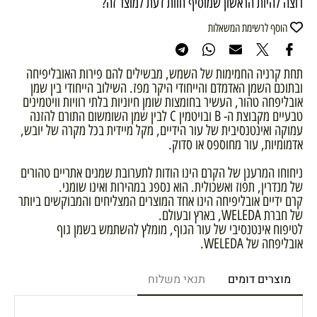
רוצה להיות הראשון שמוסיף חוות דעת למוצר זה?
הוסף לרשימת המשאלות
תחת קרניה החמימות של השמש, מבשילים להם פירות האובליפיחה
ובתוכם השמן האדמדם והייחודי היקר מפז. השילוב הייחודי בין שמן
אובליפחה טהור, העשיר בחומצות שומן חיוניות בלתי רוויות וויטמינים
טבעיים מקבוצת ה- B ובויטמין C לבין שמן השומשום התורם להזנה
עמוקה ואינטנסיבית של עור הידיים, מקל מיידית בכל מקרה של יובש,
אדמומיות, עור מחוספס או סדוק.
ניחוחו המרענן של הקרם הינו הודות לתערובת שמנים אתריים טהורים
של מנדרין, תפוז ואשכולית. הוא נספג במהירות ואינו שומני.
קרם ידיים אובליפיחה הינו אחד המוצרים המצליחים והמבוקשים ביותר
של חברת WELEDA, בארץ ובעולם.
לטיפוח אינטנסיבי של עור הגוף, מומלץ להשתמש בשמן גוף
אובליפחה של WELEDA.
מוצרים דומים
תנאי משלוח