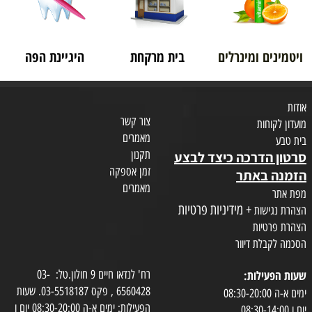
ויטמינים ומינרלים
בית מרקחת
היגיינת הפה
אודות
צור קשר
מועדון לקוחות
מאמרים
בית טבע
תקנון
סרטון הדרכה כיצד לבצע
זמן אספקה
הזמנה באתר
מאמרים
מפת אתר
+ מידיניות פרטיות
הצהרת נגישות
הצהרת פרטיות
הסכמה לקבלת דיוור
שעות הפעילות:
רח' לנדאו חיים 9 חולון.טל: 03-
6560428 , פקס 03-5518187. שעות
ימים א-ה 08:30-20:00
הפעילות: ימים א-ה 08:30-20:00 יום ו
יום ו 08:30-14:00