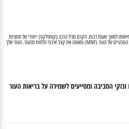
ותו למשך שעות רבות. הקרם מכיל הרכב (קומפלקס) ייחודי של תמציות
צמחים, ויטמינים ולחותנים פעילים, המזינים את העור שלך בלחות ומעניקים לו מרקם גמיש ומלא. הנוסחה הייחודית של קרם ההזנה, מדמה את גורמי הלחות הטבעיים של העור (MNF) ומאטה את קצב איבוד הלחות מהעור. העור שלך
ים ונזקי הסביבה ומסייעים לשמירה על בריאות העור