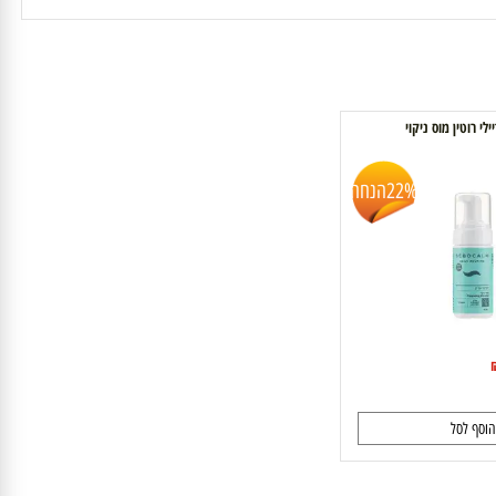
וטין מוס ניקוי
22%
הנחה