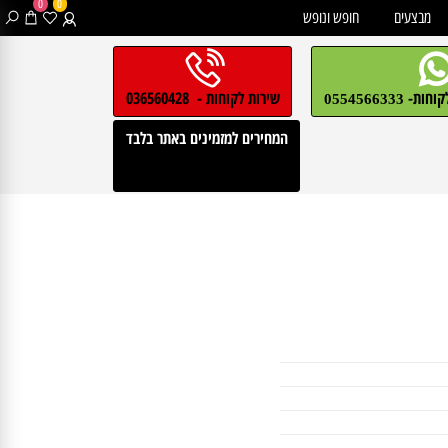
0
0
בצעים
חופש ונופש
חות-
שירות לקוחות - 036560428
0554566333
המחירים למזמינים באתר בלבד