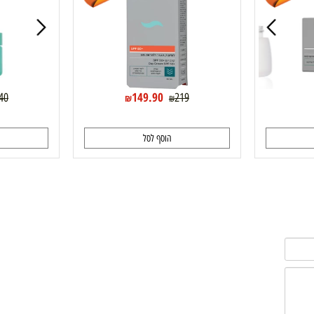
Anti Wrinkle F
אינוביישן פרו אייג'ינג קרם יום +SPF50 סבוקלם
סבוקלם קרם עיניים DAILY ROUTINE sebocalm
הנחה
31%
הנחה
149.90
89.40
219
₪
₪
הוסף לסל
ה