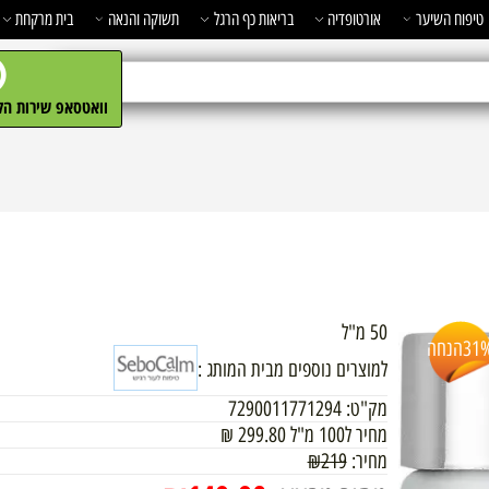
השיער
אורטופדיה
בריאות כף הרגל
תשוקה והנאה
בית מרקחת
מ
וואטסאפ שירות הלקו
50 מ"ל
חה
למוצרים נוספים מבית המותג :
מק"ט:
7290011771294
מחיר ל100 מ"ל
299.80
₪
מחיר:
219
₪