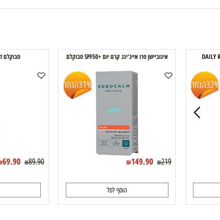
אינוביישן פרו אייג'ינג קרם יום +SPF50 סבוקלם
סבוקלם דיילי ר
נחה
31%
הנחה
69.90
149.90
89.90
219
₪
₪
₪
₪