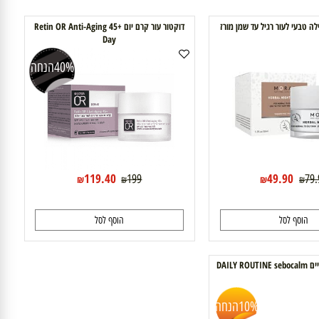
 לסל
דוקטור עור קרם יום Retin OR Anti-Aging 45+
Day
40%
הנחה
119.40
49.90
199
₪
₪
₪
₪
וסף לסל
הוסף לסל