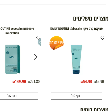
רים דומים
תנאי משלוח
ם משלימים
 ניקוי DAILY ROUTINE Sebocalm
פיטו סרום DAILY ROUTINE sebocalm
innovation
21%
הנחה
32%
ה
149.90
54.90
221.80
6
₪
₪
₪
₪