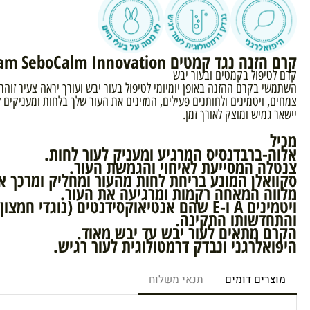
ד קמטים Nourishing Cream SeboCalm Innovation
יפול בקמטים ובעור יבש
 בקרם ההזנה באופן יומיומי לטיפול בעור יבש ועורך יראה צעיר זוהר ומת
גמיש ומוצק לאורך זמן.
-ברבדנסיס המרגיע ומעניק לעור לחות.
ה המסייעת לאיחוי והגמשת העור.
אלן המונע בריחת לחות מהעור ומחליק ומרכך את הע
ה המאחה רקמות ומרגיעה את העור.
ויטמינים A ו-E שהם אנטיאוקסידנטים (נוגדי 
דשותו התקינה.
 מתאים לעור יבש עד יבש מאוד.
אלרגני ונבדק דרמטולוגית לעור רגיש.