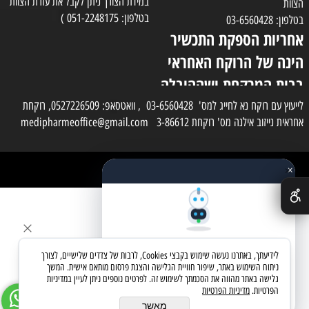
במידת הצורך ניתן לקבל את עזרת הצוות
הצוות
בטלפון: 051-2248175 )
בטלפון: 03-6560428
אחריות הספקת התכשיר
הינה של הרוקח האחראי
בבית המרקחת ושההובלה
בפועל תעשה בעזרת
לייעוץ עם רוקח נא לחייג למס' 03-6560428 , וואטסאפ: 0527226509, רוקחת
אחראית נייזוב אילנה מס' רוקחת 3-86612 medipharmeoffice@gmail.com
השליח
×
כל הזכויות שמורות למדי פארם
✕
בניית אתרים
שאלו את העוזר החכם
לידיעתך, באתרנו נעשה שימוש בקבצי Cookies, לרבות של צדדים שלישיים, לצורך
מחפשים מוצר? אני כאן כדי לעזור
ניתוח השימוש באתר, שיפור חוויית הגלישה והצגת פרסום מותאם אישית. המשך
גלישה באתר מהווה את הסכמתך לשימוש זה. לפרטים נוספים ניתן לעיין במדיניות
הפרטיות.
מדיניות הפרטיות
בואו נתחיל
מאשר