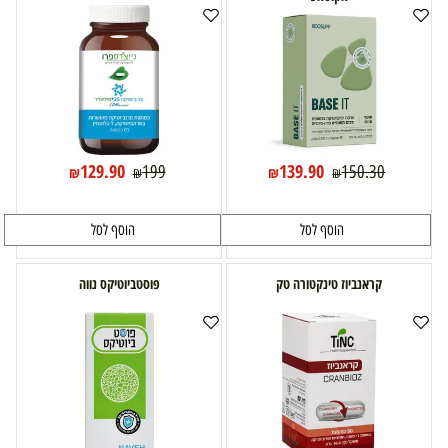
129.90
139.90
199
150.30
₪
₪
₪
₪
הוסף לסל
הוסף לסל
קראנביוז טינקטורה טק
פוסטביוטיקס נווה