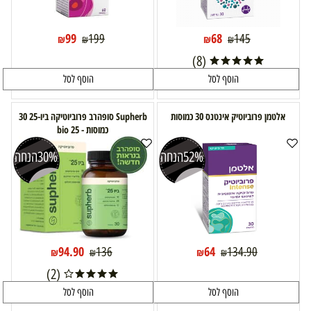
99
68
199
145
₪
₪
₪
₪
(8)
הוסף לסל
הוסף לסל
אלטמן פרוביוטיק אינטנס 30 כמוסות
Supherb סופהרב פרוביוטיקה ביו-25 30
כמוסות - bio 25
52%
הנחה
30%
הנחה
94.90
64
136
134.90
₪
₪
₪
₪
(2)
הוסף לסל
הוסף לסל