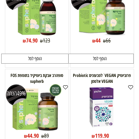
74.90
44
123
66
₪
₪
₪
₪
הוסף לסל
הוסף לסל
פרוביוטיק VEGAN ׁ לטבעונים Probiotic
סופהרב אבקת ביוטיקיד בתוספת FOS
VEGAN אלטמן
supherb
49%
הנחה
44.90
119.90
89
₪
₪
₪