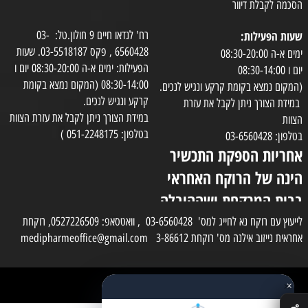
הסכמה לקבלת דיוור
שעות הפעילות:
רח' לנדאו חיים 9 חולון.טל: 03-
6560428 , פקס 03-5518187. שעות
ימים א-ה 08:30-20:00
הפעילות: ימים א-ה 08:30-20:00 יום ו
יום ו 08:30-14:00
08:30-14:00 (המקום נמצא בקומת
(המקום נמצא בקומת קרקע ונגיש לנכים.
קרקע ונגיש לנכים.
במידת הצורך ניתן לקבל את עזרת
במידת הצורך ניתן לקבל את עזרת הצוות
הצוות
בטלפון: 051-2248175 )
בטלפון: 03-6560428
אחריות הספקת התכשיר
הינה של הרוקח האחראי
בבית המרקחת ושההובלה
בפועל תעשה בעזרת
לייעוץ עם רוקח נא לחייג למס' 03-6560428 , וואטסאפ: 0527226509, רוקחת
אחראית נייזוב אילנה מס' רוקחת 3-86612 medipharmeoffice@gmail.com
השליח
×
כל הזכויות שמורות למדי פארם
✕