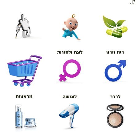
לו.
בית טבע
לאם ולתינוק
אורטופדיה
מבצעים
לגבר
לאישה