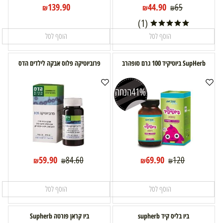
139.90
44.90
65
₪
₪
₪
(1)
הוסף לסל
הוסף לסל
SupHerb ביוטיקיד 100 גרם סופהרב
פרוביוטיקה פלוס אבקה לילדים הדס
41%
הנחה
59.90
69.90
84.60
120
₪
₪
₪
₪
הוסף לסל
הוסף לסל
ביו בליס קיד supherb
ביו קראן פורטה Supherb