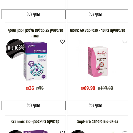
הוסף לסל
הוסף לסל
פרוביוטיקה ביו 10 - סנסי טבע 60 כמוסות
פרוביוטיק 25 טבליות אלטמן ויטמין ותוסף
תזונה
63%
הנחה
36
69.90
99
109.90
₪
₪
₪
₪
הוסף לסל
הוסף לסל
Bio-LR-55 סופהרב SupHerb
קרנמיקס ביו אלטמן- Cranmix Bio