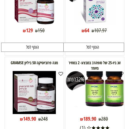
129
64
150
107.97
₪
₪
₪
₪
הוסף לסל
הוסף לסל
זוג ביו-25 של סופהרב במבצע- 2 במחיר
מגה פרוביוטיקה 50 ביליון GRAMSE
מיוחד
32%
הנחה
149.90
189.90
248
280
₪
₪
₪
₪
(1)