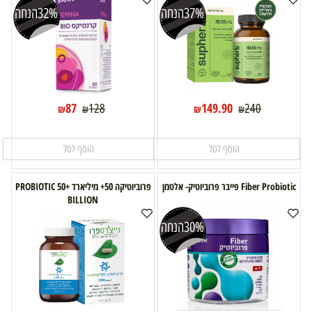
37%
הנחה
32%
הנחה
87
149.90
128
240
₪
₪
₪
₪
הוסף לסל
הוסף לסל
Fiber Probiotic פייבר פרוביוטיק- אלטמן
פרוביוטיקה 50+ מיליארד PROBIOTIC 50+
BILLION
30%
הנחה