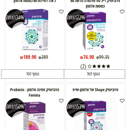
פרוביוטיק דייג'סט פורמולה חדשה 60
ג'ארו דופילוס 60 כמוסות אלטמן
כמוסות אלטמן
22%
הנחה
34%
הנחה
189.90
76.90
289
99.35
₪
₪
₪
₪
(2)
הוסף לסל
הוסף לסל
פרוביוטיק Shape של אלטמן-שייפ
פרוביוטיק פמינה אלטמן - Probiotic
Femina
53%
הנחה
50%
הנחה