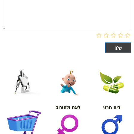
בית טבע
לאם ולתינוק
אורטופדיה