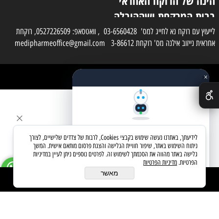
הינה של הרוקח האחראי
בבית המרקחת ושההובלה
בפועל תעשה בעזרת
לייעוץ עם רוקח נא לחייג למס' 03-6560428 , וואטסאפ: 0527226509, רוקחת
אחראית נייזוב אילנה מס' רוקחת 3-86612 medipharmeoffice@gmail.com
השליח
×
כל הזכויות שמורות למדי פארם
✕
בניית אתרים
שאלו את העוזר החכם
לידיעתך, באתרנו נעשה שימוש בקבצי Cookies, לרבות של צדדים שלישיים, לצורך
מחפשים מוצר? אני כאן כדי לעזור
ניתוח השימוש באתר, שיפור חוויית הגלישה והצגת פרסום מותאם אישית. המשך
גלישה באתר מהווה את הסכמתך לשימוש זה. לפרטים נוספים ניתן לעיין במדיניות
הפרטיות.
מדיניות הפרטיות
בואו נתחיל
מאשר
הוסף לסל