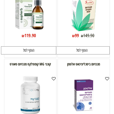
119.90
99
149.90
₪
₪
₪
הוסף לסל
הוסף לסל
מגנזיום ביסגליצינאט אלטמן
קוגני MG קומפלקס מגנזיום טאורט