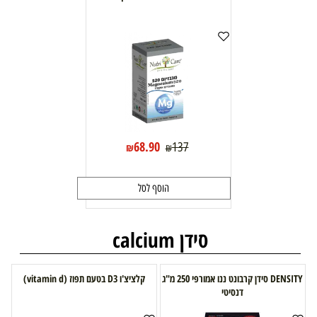
68.90
137
₪
₪
הוסף לסל
סידן calcium
DENSITY סידן קרבונט ננו אמורפי 250 מ"ג
קלציצ'ו D3 בטעם תפוז (vitamin d)
דנסיטי