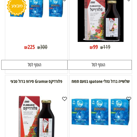
225
99
300
119
₪
₪
₪
₪
הוסף לסל
הוסף לסל
שלשייה ברזל נוזלי spatone בטעם תפוח
פלורדיקס Gramse סירופ ברזל טבעי