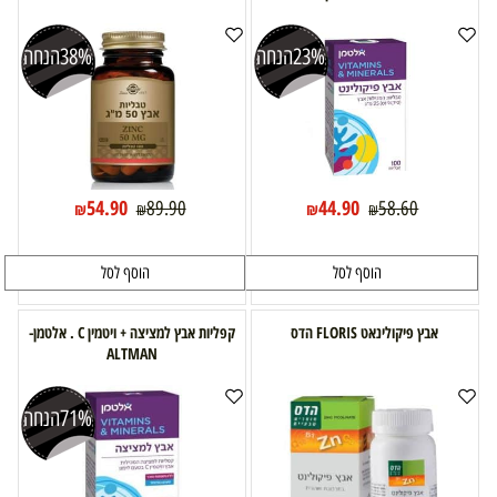
23%
הנחה
38%
הנחה
54.90
44.90
89.90
58.60
₪
₪
₪
₪
הוסף לסל
הוסף לסל
אבץ פיקולינאט FLORIS הדס
קפליות אבץ למציצה + ויטמין C . אלטמן-
ALTMAN
71%
הנחה