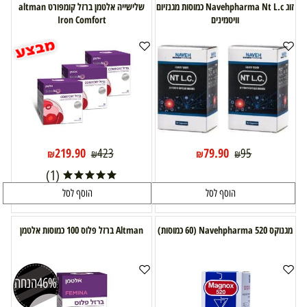
זוג Navehpharma Nt L.c כמוסות מגנזיום
שלישייה אלטמן ברזל קומפורט altman
וויטמינים
Iron Comfort
219.90
79.90
423
95
₪
₪
₪
₪
(1)
הוסף לסל
הוסף לסל
מגנוקס 520 Navehpharma (60 כמוסות)
Altman ברזל פלוס 100 כמוסות אלטמן
46%
הנחה