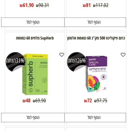
61.90
81
90.31
117.02
₪
₪
₪
₪
הוסף לסל
הוסף לסל
כרום פיקולינט 500 מק"ג 60 כמוסות אלטמן
SupHerb מלחים 60 כמוסות
26%
הנחה
31%
הנחה
48
72
69.90
97.75
₪
₪
₪
₪
הוסף לסל
הוסף לסל