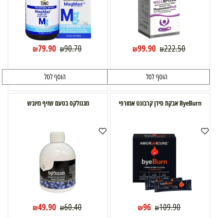
79.90
99.90
90.70
222.50
₪
₪
₪
₪
הוסף לסל
הוסף לסל
ByeBurn אבקת סידן קרבונט אמורפי
מגנולקס בטעם שזיף מיובש
49.90
96
60.40
109.90
₪
₪
₪
₪