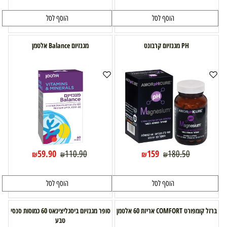
הוסף לסל
הוסף לסל
PH מגנזיום קרבונט
מגנזיום Balance אלטמן
59.90
159
110.90
180.50
₪
₪
₪
₪
הוסף לסל
הוסף לסל
ברזל קומפורט COMFORT אריזת 60 אלטמן
סופר מגנזיום ביסגליצינאט 60 כמוסות סנסי
טבע