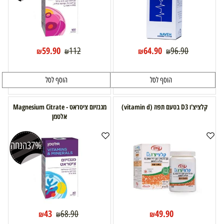
59.90
64.90
112
96.90
₪
₪
₪
₪
הוסף לסל
הוסף לסל
קלציצ'ו D3 בטעם תפוז (vitamin d)
מגנזיום ציטראט - Magnesium Citrate
אלטמן
37%
הנחה
43
49.90
68.90
₪
₪
₪