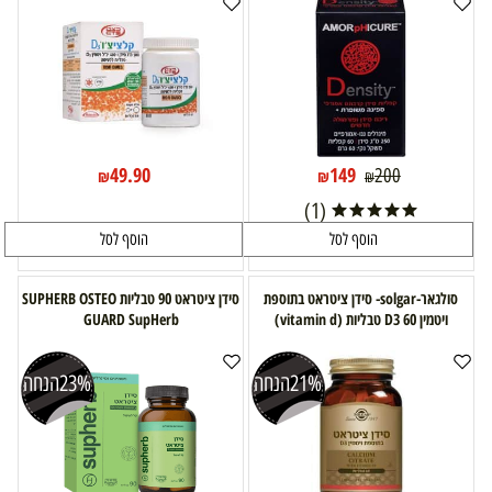
49.90
149
200
₪
₪
₪
(1)
הוסף לסל
הוסף לסל
סולגאר-solgar- סידן ציטראט בתוספת
סידן ציטראט 90 טבליות SUPHERB OSTEO
ויטמין D3 60 טבליות (vitamin d)
GUARD SupHerb
21%
הנחה
23%
הנחה