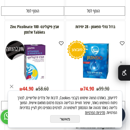
הוסף לסל
הוסף לסל
ברזל נוזלי ספאטון - 28 יחידות
אבץ פיקולינט- Zinc Picolinate 100
Tablets אלטמן
23%
הנחה
✕
44.90
74.90
58.60
99.90
₪
₪
₪
₪
(1)
לידיעתך, באתרנו נעשה שימוש בקבצי Cookies, לרבות של צדדים שלישיים, לצורך
ניתוח השימוש באתר, שיפור חוויית הגלישה והצגת פרסום מותאם אישית. המשך
הוסף לסל
הוסף לסל
גלישה באתר מהווה את הסכמתך לשימוש זה. לפרטים נוספים ניתן לעיין במדיניות
הפרטיות.
מדיניות הפרטיות
שאלו את העוזר החכם
זמין עכשיו
מאשר
Navehpharma Nt L.c. Natural
Spatone ברזל בטעם תפוח 28 יח
Magnesium-כמוסות מגנזיום