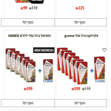
99
225
119
₪
₪
₪
הוסף לסל
הוסף לסל
פלורידקס ברזל נוזלי gramse
פלורויטל ברזל נוזלי לילדים GRAMSE
4004148300363
599
599
119
₪
₪
₪
הוסף לסל
הוסף לסל