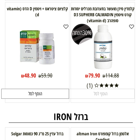
קלמדין סידן מועשר בתערובת מנרלים יסודות
קלציום ציטראט + ויטמין D הדס (vitamin
קורט וויטמין D3 SUPHERB CALMADIN
d)
סופהרב (vitamin d)
30%
הנחה
48.90
79.90
59.90
114.88
₪
₪
₪
₪
(1)
הוסף לסל
הוסף לסל
ברזל IRON
אלטמן ברזל קומפורט altman Iron
ברזל עדין 25 מ"ג 90 כמוסות Solgar
Comfort