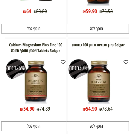
64
59.90
83.80
76.58
₪
₪
₪
₪
הוסף לסל
הוסף לסל
Solgar סידן מגנזיום ובורון 100 כמוסות
Calcium Magnesium Plus Zinc 100
Tablets Solgar ויטמין ותוסף תזונה
30%
הנחה
26%
הנחה
54.90
54.90
74.89
78.64
₪
₪
₪
₪
הוסף לסל
הוסף לסל