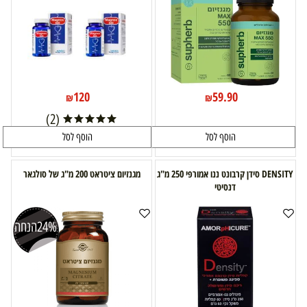
120
59.90
₪
₪
(2)
הוסף לסל
הוסף לסל
DENSITY סידן קרבונט ננו אמורפי 250 מ"ג
מגנזיום ציטראט 200 מ"ג של סולגאר
דנסיטי
24%
הנחה