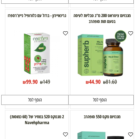
מגנזיום ציטראט 200 מ"ג טבליות לעיסה
גרינאיירון - ברזל עם כלורופיל נייצ'רספרו
בטעם תות סופהרב
99.90
44.90
149
81.60
₪
₪
₪
₪
הוסף לסל
הוסף לסל
מגנזיום מקס 550 סופהרב
2 מגנוקס 520 במחיר של (60 כמוסות)
Navehpharma