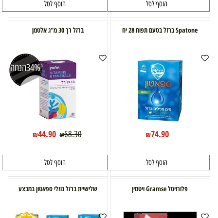
הוסף לסל
הוסף לסל
Spatone ברזל בטעם תפוח 28 יח
ברזל רך 30 מ"ג אלטמן
34%
הנחה
44.90
74.90
68.30
₪
₪
₪
הוסף לסל
הוסף לסל
פלורויטל Gramse ויטמין
שלישיית ברזל נוזלי ספאטון במבצע