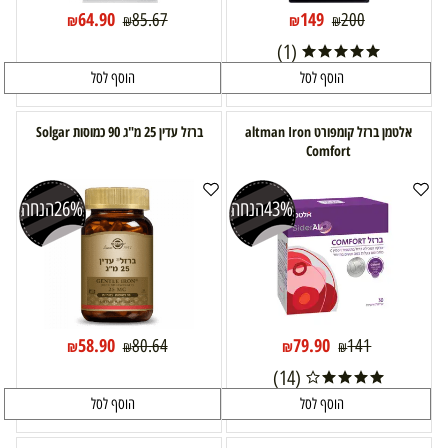
64.90
149
85.67
200
₪
₪
₪
₪
(1)
הוסף לסל
הוסף לסל
אלטמן ברזל קומפורט altman Iron
ברזל עדין 25 מ"ג 90 כמוסות Solgar
Comfort
43%
הנחה
26%
הנחה
58.90
79.90
80.64
141
₪
₪
₪
₪
(14)
הוסף לסל
הוסף לסל