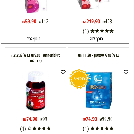
59.90
219.90
112
423
₪
₪
₪
₪
(1)
הוסף לסל
הוסף לסל
ברזל נוזלי ספאטון - 28 יחידות
Tannenblut טבליות ברזל למציצה
טננבלוט
74.90
74.90
99
99.90
₪
₪
₪
₪
(1)
(1)