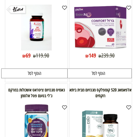
69
149
119.90
239.90
₪
₪
₪
₪
הוסף לסל
הוסף לסל
אלפאמאג 520 קומפלקס מגנזיום מבית ביתא
גאמיס מגנזיום ציטראט אשכולות במרקם
רוקחים
ג'לי בטעם פטל אלטמן