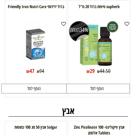
supherb טיפות ברזל 20 מ"ל
ברזל ידידותי Friendly Iron Nutri Care
34%
הנחה
47
29
94
44.50
₪
₪
₪
₪
הוסף לסל
הוסף לסל
אבץ
אבץ פיקולינט- Zinc Picolinate 100
Solgar אבץ 50 מג 100 כמוסות
Tablets אלטמן