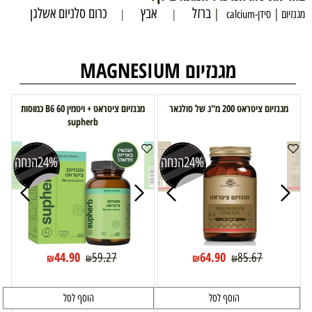
ברזל
אבץ
כרום סלניום אשלגן
|
|
|
|
מגנזיום
סידן-calcium
מגנזיום MAGNESIUM
מגנזיום ציטראט 200 מ"ג של סולגאר
מגנזיום ציטראט + ויטמין B6 60 כמוסות
supherb
24%
הנחה
24%
הנחה
44.90
64.90
59.27
85.67
₪
₪
₪
₪
הוסף לסל
הוסף לסל