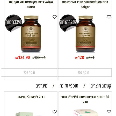
כרום פיקולינאט 500 מק"ג 120 כמוסות
Solgar כרום פיקולינאט 200 מקג 180
Solgar
כמוסות
42%
הנחה
33%
הנחה
124.90
128
188.64
221
₪
₪
₪
₪
הוסף לסל
הוסף לסל
קטלוג מוצרים
/
תוספי תזונה
/
מינרלים
B6 + סנסי מגנזיום טאורט 950 מ"ג סנסי
ברזל ליפוזומלי סופהרב
טבע