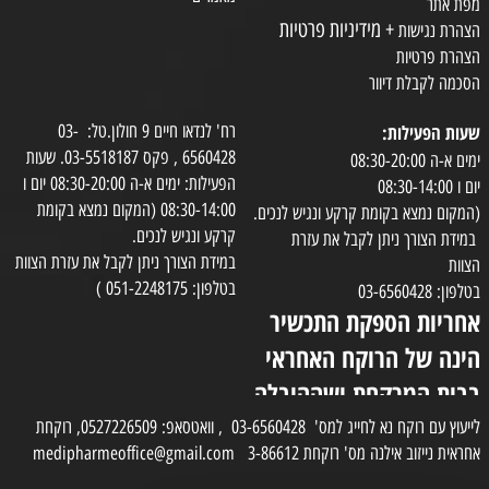
מפת אתר
+ מידיניות פרטיות
הצהרת נגישות
הצהרת פרטיות
הסכמה לקבלת דיוור
שעות הפעילות:
רח' לנדאו חיים 9 חולון.טל: 03-
6560428 , פקס 03-5518187. שעות
ימים א-ה 08:30-20:00
הפעילות: ימים א-ה 08:30-20:00 יום ו
יום ו 08:30-14:00
08:30-14:00 (המקום נמצא בקומת
(המקום נמצא בקומת קרקע ונגיש לנכים.
קרקע ונגיש לנכים.
במידת הצורך ניתן לקבל את עזרת
במידת הצורך ניתן לקבל את עזרת הצוות
הצוות
בטלפון: 051-2248175 )
בטלפון: 03-6560428
אחריות הספקת התכשיר
הינה של הרוקח האחראי
בבית המרקחת ושההובלה
בפועל תעשה בעזרת
לייעוץ עם רוקח נא לחייג למס' 03-6560428 , וואטסאפ: 0527226509, רוקחת
אחראית נייזוב אילנה מס' רוקחת 3-86612 medipharmeoffice@gmail.com
השליח