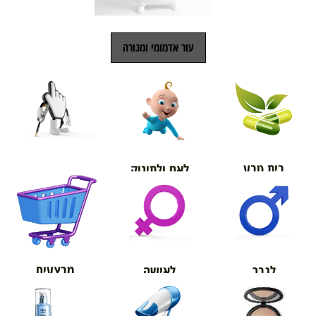
עור אדמומי ומגורה
בית טבע
לאם ולתינוק
אורטופדיה
מבצעים
לגבר
לאישה