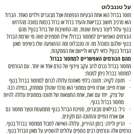
על טננבלוט
חוסר בברזל הוא אחת הבעיות הנפוצות אצל מבוגרים וילדים כאחד. הברזל
הוא מרכיב חשוב בבריאות והעדר ברזל או ברזל בכמות נמוכה מהדרוש
בגוף עלול ליצור בעיות שונות. מה החשיבות של ברזל בגוף? מהם
הגורמים האפשריים למחסור בברזל? אילו תסמינים חווה מי שרמת הברזל
בגוף שלהם נמוכה? מה זה טננבלוט ומה ההשפעה שלו בשיפור מאזן
הברזל בגוף? כדאי לקרוא וליישם את המסקנות.
מהם הגורמים האפשריים למחסור בברזל
מחסור בברזל נגרם לרוב עקב צירוף של גורם אחד או יותר. עם הגורמים
למחסור בברזל ניתן למנות:
תזונה לקויה: תזונה בלתי מאוזנת עלולה לגרום למחסור בברזל בגוף
·
אורח חיים: אורח חיים צמחוני הוא טרנד שהולך ומתחזק, במידה רבה
·
של צדק. יחד עם זאת, אחת התוצאות של תזונה צמחונית עלולה להיות
מחסור בברזל בגוף.
גיל: בגילאים מבוגרים, ספיגת הברזל בגוף מתמעטת ונוצר מחסור גם
·
אם אורח החיים והתזונה הם תקינים.
הריון ולידה: בזמן ההיריון, עלולה האישה לסבול ממחסור בברזל בגוף.
·
גורמים אלה וגורמים רבים נוספים עלולים להשפיע על מאזן הברזל בגוף.