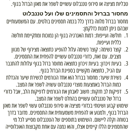
טבליות מציצה או סירופ טננבלוט עשויים לשפר את מאזן הברזל בגוף.
מחסור בברזל והתסמינים שלו ועל טננבלוט
מחסור בברזל מלווה בדרך כלל בכמה תסמינים בולטים. עם המשמעותיים
שבהם ניתן למנות כדלקמן:
1.
חולשה ועייפות: רמות האנרגיה בגוף הן נמוכות ומתקיימת חולשה
כללית ועייפות.
2.
קוצר נשימה: קוצר נשימה עלול להופיע כתוצאה מצירוף של מגוון
מצבים. עם זאת, כדורי טננבלוט עשויים להפחית את התסמינים.
3.
בעיות זיכרון: בעיות זיכרון כתוצאה מחוסר ברזל בגוף עלולות להתגבר
עם הגיל, כתוצאה מקשיים בספיגת הברזל בגוף.
4.
נשירת שיער: מחסור בברזל הוא אחד הגורמים לנשירת שיער והגדלת
כמות הברזל באמצעות מוצרי טננבלוט עשויה לשפר את המצב.
5.
דפיקות לב חזקות: חשוב לאבחן את הגורמים לדפיקות הלב, אבל כדורי
ברזל של טננבלוט עשויים בהחלט לשפר את המצב.
שימוש קבוע ושיטתי בכדורי מציצה או סירופ טננבלוט עשוי לשפר את מאזן
הברזל בגוף, ולמנוע או להפחית משמעותית את התסמינים. מדובר בדרך
בטוחה וקלה ליישום. השימוש בתוספים של הטננבלוט מסייע לכל מי
שהתסמינים הללו קיימים אצלו, והוא נמנה עם אחת מקבוצות האוכלוסייה