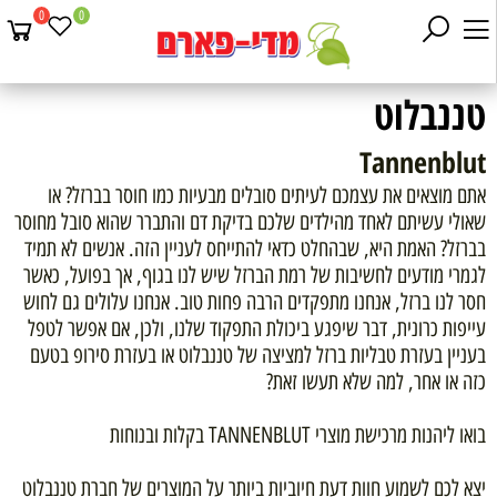
0
0
טננבלוט
Tannenblut
אתם מוצאים את עצמכם לעיתים סובלים מבעיות כמו חוסר בברזל? או
שאולי עשיתם לאחד מהילדים שלכם בדיקת דם והתברר שהוא סובל מחוסר
בברזל? האמת היא, שבהחלט כדאי להתייחס לעניין הזה. אנשים לא תמיד
לגמרי מודעים לחשיבות של רמת הברזל שיש לנו בגוף, אך בפועל, כאשר
חסר לנו ברזל, אנחנו מתפקדים הרבה פחות טוב. אנחנו עלולים גם לחוש
עייפות כרונית, דבר שיפגע ביכולת התפקוד שלנו, ולכן, אם אפשר לטפל
בעניין בעזרת טבליות ברזל למציצה של טננבלוט או בעזרת סירופ בטעם
כזה או אחר, למה שלא תעשו זאת?
בואו ליהנות מרכישת מוצרי TANNENBLUT בקלות ובנוחות
יצא לכם לשמוע חוות דעת חיוביות ביותר על המוצרים של חברת טננבלוט