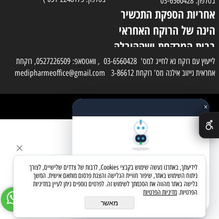
בטלפון: 03-6560428
אחריות הספקת התכשיר
הינה של הרוקח האחראי
בבית המרקחת ושההובלה
בפועל תעשה בעזרת
לייעוץ עם רוקח נא לחייג למס' 03-6560428 , וואטסאפ: 0527226509, רוקחת
אחראית נייזוב אילנה מס' רוקחת 3-86612 medipharmeoffice@gmail.com
השליח
×
כל הזכויות שמורות למדי פארם
✕
בניית אתרים
שאלו את העוזר החכם
לידיעתך, באתרנו נעשה שימוש בקבצי Cookies, לרבות של צדדים שלישיים, לצורך
מחפשים מוצר? אני כאן כדי לעזור
ניתוח השימוש באתר, שיפור חוויית הגלישה והצגת פרסום מותאם אישית. המשך
גלישה באתר מהווה את הסכמתך לשימוש זה. לפרטים נוספים ניתן לעיין במדיניות
הפרטיות.
מדיניות הפרטיות
בואו נתחיל
מאשר