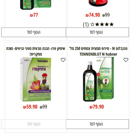
77
74.90
99
₪
₪
₪
(1)
הוסף לסל
הוסף לסל
טננבלוט N - סירופ תמצית צמחים 250 מל'
אימיון פרו- הגנה טבעית מפני נגיפים- מוכח
TENNENBLUT N hubner
מחקרית!
59.90
79.90
99
₪
₪
₪
הוסף לסל
הוסף לסל