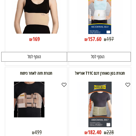
169
157.60
197
₪
₪
₪
הוסף לסל
הוסף לסל
חגורת בטן נאופרן דגם T11C אוריאל
חגורת חזה לאחר ניתוח
182.40
499
228
₪
₪
₪