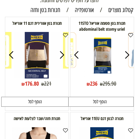
לחצו על הפריט לפרטים והזמנה.
קטלוג מוצרים
/
אורטופדיה
/
חגורות בטן וחזה
חגורת בטן סטומה אוריאל 11STO
חגורת בטן אוורירית דגם 11 אוריאל
abdominal belt stomy uriel
176.80
236
221
295.90
₪
₪
₪
₪
הוסף לסל
הוסף לסל
חגורה לבטן דגם 11EU אוריאל
חגורת חזה/שבר לצלעות לאישה