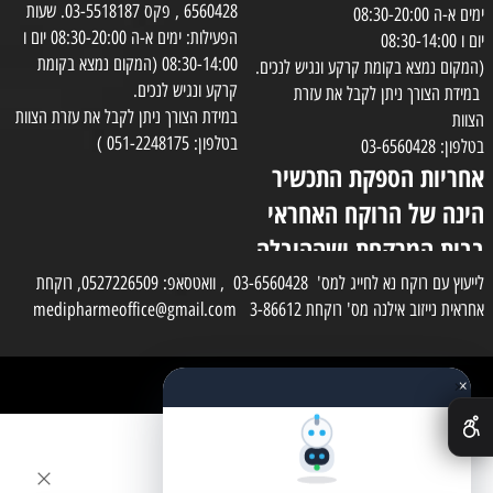
6560428 , פקס 03-5518187. שעות
ימים א-ה 08:30-20:00
הפעילות: ימים א-ה 08:30-20:00 יום ו
יום ו 08:30-14:00
08:30-14:00 (המקום נמצא בקומת
(המקום נמצא בקומת קרקע ונגיש לנכים.
קרקע ונגיש לנכים.
במידת הצורך ניתן לקבל את עזרת
במידת הצורך ניתן לקבל את עזרת הצוות
הצוות
בטלפון: 051-2248175 )
בטלפון: 03-6560428
אחריות הספקת התכשיר
הינה של הרוקח האחראי
בבית המרקחת ושההובלה
בפועל תעשה בעזרת
לייעוץ עם רוקח נא לחייג למס' 03-6560428 , וואטסאפ: 0527226509, רוקחת
אחראית נייזוב אילנה מס' רוקחת 3-86612 medipharmeoffice@gmail.com
השליח
×
כל הזכויות שמורות למדי פארם
✕
בניית אתרים