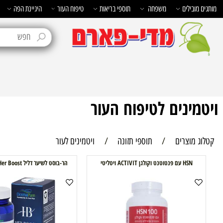
בילים
משפחה
תוספי בריאות
טיפוח העור
היגיינת הפה
טיפוח 
ינים לטיפוח העור
מוצרים
/
תוספי תזונה
/
ויטמינים לעור
HSN עם פנטוטנט וקולגן ACTIVIT ויטליטי
הר-בוסט לשיער דליל Derma Pam Her Boost