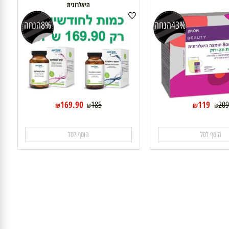
מבצע : 2 במחיר מוזל קולגן קומפלקס +חומצה
היאלרונית
43%
הנחה
8%
הנחה
169.90
119
185
₪
₪
₪
₪
וסף לסל
הוסף לסל