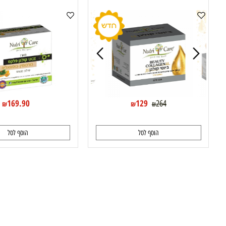
ביוטי קולגן H נוטרי קר Nutri Care
קולגן פלקס קיט Nutri Care
169.90
129
264
₪
₪
₪
הוסף לסל
הוסף לסל