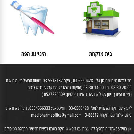
לאישה
מבצעים
בית מרקחת
היגיינת הפה
רח' לנדאו חיים 9 חולון.טל: 03-6560428 , פקס 03-5518187. שעות הפעילות: ימים א-ה
0 יום ו 08:30-14:00 (המקום נמצא בקומת קרקע ונגיש לנכים.
דת הצורך ניתן לקבל את עזרת הצוות בטלפון: 0527226509 )