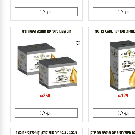
89
99
171
₪
₪
₪
₪
וסף לסל
הוסף לסל
זוג קולגן ביוטי עם חומצה היאלורונית
250
129
₪
₪
וסף לסל
הוסף לסל