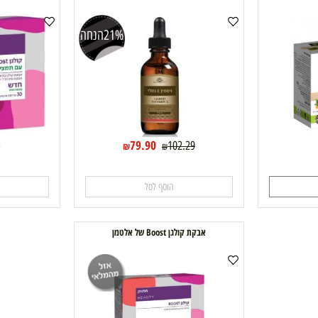
ויטמין E טבעי נוזלי 59.20 מ"ל - סולגאר
קולגן Boost חומצה היאלורונית עם תמצית תה ירוק
21%
הנחה
79.90
209
102.29
₪
₪
הוסף לסל
ה
אבקת קולגן Boost של אלטמן