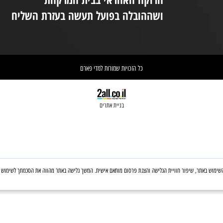
(המקום נמצא בקומת קרקע ונגיש לנכים.
במידת הצורך ניתן לקבל את עזרת הצוות
ניי
בטלפון: 03-6560428
אחריות הספקת התכשיר הינה של
אי
הרוקח האחראי בבית המרקחת
יש 
ושההובלה בפועל תעשה בעזרת השליח
וא
כל הזכויות שמורות למדי פארם
בניית אתרים