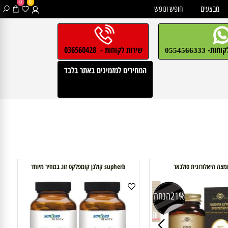
0
0
בצעים
חופש ונופש
חות-
שירות לקוחות - 036560428
0554566333
המחירים למזמינים באתר בלבד
 היאלורונית סולגאר
supherb קולגן קומפלקס זוג במחיר מיוחד
21%
הנחה