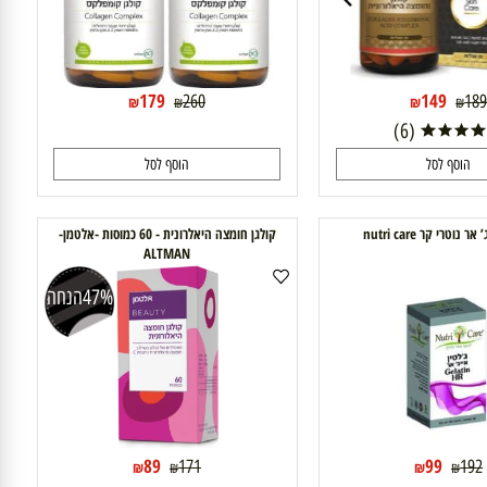
179
149
260
₪
₪
₪
₪
(6)
וסף לסל
הוסף לסל
י קר nutri care
קולגן חומצה היאלרונית - 60 כמוסות -אלטמן-
ALTMAN
47%
הנחה