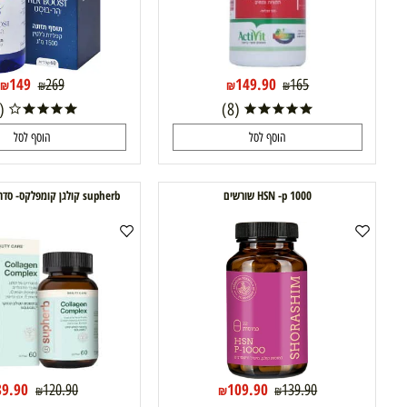
149
149.90
269
165
₪
₪
₪
₪
(6)
(8)
הוסף לסל
הוסף לסל
HSN -p 1000 שורשים
supherb קולגן קומפלקס- סדרת ה- beauty