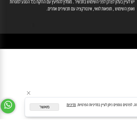
לייעוץ עם רוקח נא לחייג למס' 03-6560428 , וואטסאפ: 0554566333, רוקחת אחראית
זוב אילנה מס' רוקחת 3-86612
medipharmeoffice@gmail.com
ן במידע באתר זה תחליף להוועצות עם רופא או רוקח בטרם רכישת תכשיר והתחלת הטיפול בו.
לעיין בעלון לצרכן לפני השימוש בתכשיר . מומלץ להתיעץ עם הרוקח בכל הנוגע למטרות
ופן השימוש , תופאות לוואי, אינטרקציה עם תכשירים אחרים.