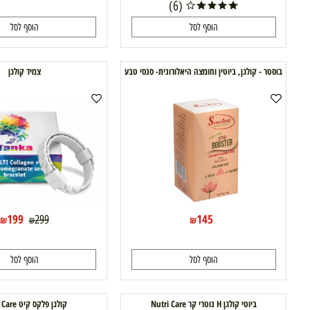
89.90
109.90
120.90
139.90
₪
₪
₪
₪
(6)
הוסף לסל
הוסף לסל
ר - קולגן, ביוטין וחומצה היאלורונית- סנסי טבע
צמיד קולגן
199
145
299
₪
₪
₪
הוסף לסל
הוסף לסל