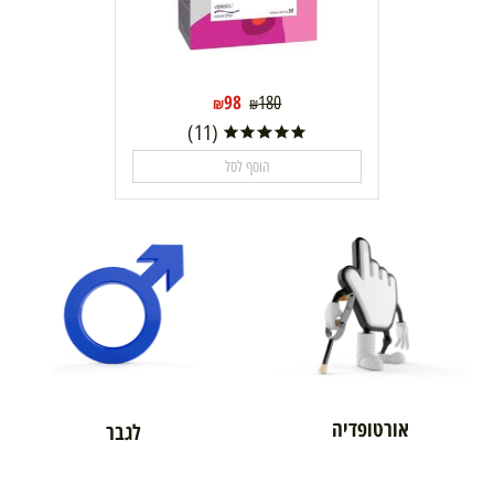
98
180
₪
₪
(11)
הוסף לסל