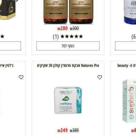
280
189
300
₪
₪
(1)
הוסף לסל
ה
Natures Pro אבקת טרומרין קולגן 30 שקיקים
ג’לטין אייג’ אר נוטר