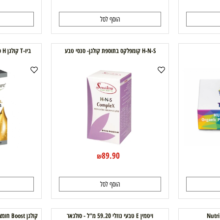
249
192
389
₪
₪
הוסף לסל
ה
H-N-S קומפלקס בתוספת קולגן- סנסי טבע
ביו-T קולגן H כמוסות נוטרי קר NUTRI CARE
89.90
₪
הוסף לסל
ה