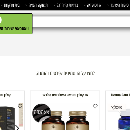
השיער
אורטופדיה
בריאות כף הרגל
תשוקה והנאה
בית מרקחת
מ
וואטסאפ שירות הלקו
לחצו על הויטמינים לפרטים והזמנה.
זוג קולגן וחומצה היאלורונית סולגאר
קולגן וחומצה
6%
הנחה