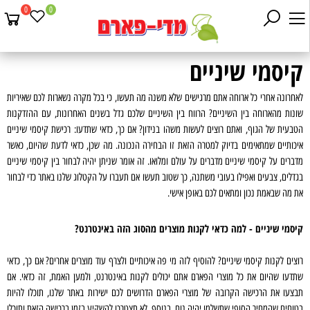
0
0
קיסמי שיניים
לאחרונה אחרי כל ארוחה אתם מרגישים שלא משנה מה תעשו, כי בכל מקרה נשארות לכם שאיריות
שונות מהארוחה בין השיניים? הרווח בין השיניים שלכם גדל בשנים האחרונות, עם ההזדקנות
הטבעית של הגוף, ואתם רוצים לעשות משהו בנידון? אם כך, כדאי שתדעו: רכישת קיסמי שיניים
איכותיים שמתאימים בדיוק למטרה הזאת זו הבחירה הנכונה. מה שכן, כדאי לדעת שהיום, כאשר
מדברים על קיסמי שיניים מדברים על עולם ומלואו. זה אומר שניתן יהיה לבחור בין קיסמי שיניים
בגדלים, צבעים ואפילו בעובי משתנה, כך שטוב תעשו אם תעברו על הקטלוג שלנו באתר כדי לבחור
את מה שבאמת נכון ומתאים לכם באופן אישי.
קיסמי שיניים - למה כדאי לקנות מוצרים מהסוג הזה באינטרנט?
רוצים לקנות קיסמי שיניים? להוסיף לזה מי פה איכותיים ולצרף עוד מוצרים אחרים? אם כך, כדאי
שתדעו שהיום את כל מוצרי הפארם אתם יכולים לקנות באינטרנט, ולמען האמת, זה כדאי. אם
תבצעו את הרכישה הקרובה של מוצרי הפארם הדרושים לכם ישירות באתר שלנו, תוכלו להיות
בטוחים שהמחיר הסופי שתשלמו יהיה נוח. בנוסף, לא תצטרכו להשקיע בזמן ברכישה הזאת ותוכלו