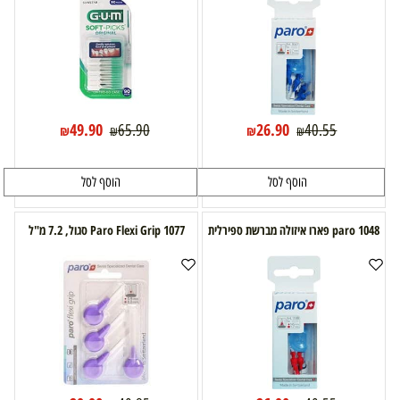
49.90
26.90
65.90
40.55
₪
₪
₪
₪
הוסף לסל
הוסף לסל
paro 1048 פארו איזולה מברשת ספירלית
1077 Paro Flexi Grip סגול, 7.2 מ"ל