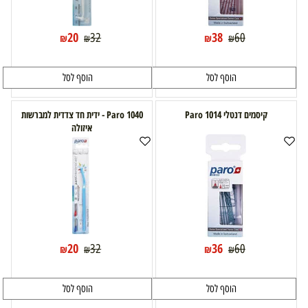
20
38
32
60
₪
₪
₪
₪
הוסף לסל
הוסף לסל
קיסמים דנטלי 1014 Paro
Paro 1040 - ידית חד צדדית למברשות
איזולה
20
36
32
60
₪
₪
₪
₪
הוסף לסל
הוסף לסל