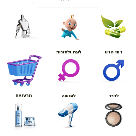
בית טבע
לאם ולתינוק
אורטופדיה
מבצעים
לגבר
לאישה