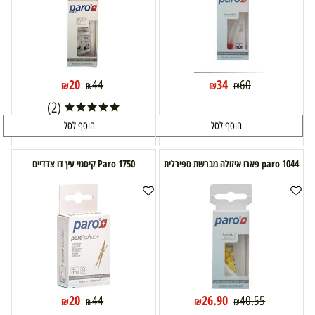
20
34
44
60
₪
₪
₪
₪
(2)
הוסף לסל
הוסף לסל
paro 1044 פארו איזולה מברשת ספירלית
Paro 1750 קיסמי עץ דו צדדיים
20
26.90
44
40.55
₪
₪
₪
₪