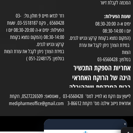
הסכמה לקבלת דיוור
שעות הפעילות:
רח' לנדאו חיים 9 חולון.טל: 03-
6560428 , פקס 03-5518187. שעות
ימים א-ה 08:30-20:00
הפעילות: ימים א-ה 08:30-20:00 יום ו
יום ו 08:30-14:00
08:30-14:00 (המקום נמצא בקומת
(המקום נמצא בקומת קרקע ונגיש לנכים.
קרקע ונגיש לנכים.
במידת הצורך ניתן לקבל את עזרת
במידת הצורך ניתן לקבל את עזרת הצוות
הצוות
בטלפון: 051-2248175 )
בטלפון: 03-6560428
אחריות הספקת התכשיר
הינה של הרוקח האחראי
בבית המרקחת ושההובלה
בפועל תעשה בעזרת
לייעוץ עם רוקח נא לחייג למס' 03-6560428 , וואטסאפ: 0527226509, רוקחת
אחראית נייזוב אילנה מס' רוקחת 3-86612 medipharmeoffice@gmail.com
השליח
×
כל הזכויות שמורות למדי פארם
✕