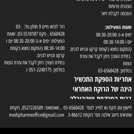
הצהרת פרטיות
הסכמה לקבלת דיוור
שעות הפעילות:
רח' לנדאו חיים 9 חולון.טל: 03-
6560428 , פקס 03-5518187. שעות
ימים א-ה 08:30-20:00
הפעילות: ימים א-ה 08:30-20:00 יום ו
יום ו 08:30-14:00
08:30-14:00 (המקום נמצא בקומת
(המקום נמצא בקומת קרקע ונגיש לנכים.
קרקע ונגיש לנכים.
במידת הצורך ניתן לקבל את עזרת
במידת הצורך ניתן לקבל את עזרת הצוות
הצוות
בטלפון: 051-2248175 )
בטלפון: 03-6560428
אחריות הספקת התכשיר
הינה של הרוקח האחראי
בבית המרקחת ושההובלה
בפועל תעשה בעזרת
לייעוץ עם רוקח נא לחייג למס' 03-6560428 , וואטסאפ: 0527226509, רוקחת
אחראית נייזוב אילנה מס' רוקחת 3-86612 medipharmeoffice@gmail.com
השליח