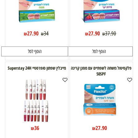
27.90
27.90
34
37.90
₪
₪
₪
₪
הוסף לסל
הוסף לסל
פלקסיטול משחה לשפתיים עם מסנן קרינה
מייבלין שפתון סופרסטיי Superstay 24H
50SPF
36
27.90
₪
₪