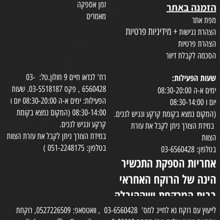
זמן אספקה
הזמנה באתר
מאמרים
מפת אתר
+ מידיניות פרטיות
הצהרת נגישות
הצהרת פרטיות
הסכמה לקבלת דיוור
שעות הפעילות:
רח' לנדאו חיים 9 חולון.טל: 03-
6560428 , פקס 03-5518187. שעות
ימים א-ה 08:30-20:00
הפעילות: ימים א-ה 08:30-20:00 יום ו
יום ו 08:30-14:00
08:30-14:00 (המקום נמצא בקומת
(המקום נמצא בקומת קרקע ונגיש לנכים.
קרקע ונגיש לנכים.
במידת הצורך ניתן לקבל את עזרת
במידת הצורך ניתן לקבל את עזרת הצוות
הצוות
בטלפון: 051-2248175 )
בטלפון: 03-6560428
אחריות הספקת התכשיר
הינה של הרוקח האחראי
בבית המרקחת ושההובלה
בפועל תעשה בעזרת
לייעוץ עם רוקח נא לחייג למס' 03-6560428 , וואטסאפ: 0527226509, רוקחת