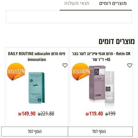
מוצרים דומים
תנאי משלוח
מוצרים דומים
Retin OR - סרום אנטי אייג'ינג לעור בוגר
פיטו סרום DAILY ROUTINE sebocalm
45+ ד"ר עור
innovation
40%
הנחה
32%
הנחה
149.90
119.40
221.80
199
₪
₪
₪
₪
הוסף לסל
הוסף לסל