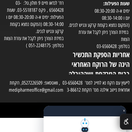
שעות הפעילות:
רח' לנדאו חיים 9 חולון.טל: 03-
6560428 , פקס 03-5518187. שעות
ימים א-ה 08:30-20:00
הפעילות: ימים א-ה 08:30-20:00 יום ו
יום ו 08:30-14:00
08:30-14:00 (המקום נמצא בקומת
(המקום נמצא בקומת קרקע ונגיש לנכים.
קרקע ונגיש לנכים.
במידת הצורך ניתן לקבל את עזרת
במידת הצורך ניתן לקבל את עזרת הצוות
הצוות
בטלפון: 051-2248175 )
בטלפון: 03-6560428
אחריות הספקת התכשיר
הינה של הרוקח האחראי
בבית המרקחת ושההובלה
בפועל תעשה בעזרת
לייעוץ עם רוקח נא לחייג למס' 03-6560428 , וואטסאפ: 0527226509, רוקחת
אחראית נייזוב אילנה מס' רוקחת 3-86612 medipharmeoffice@gmail.com
השליח
×
כל הזכויות שמורות למדי פארם
✕