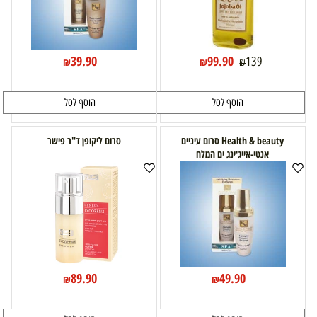
39.90
99.90
139
₪
₪
₪
הוסף לסל
הוסף לסל
Health & beauty סרום עיניים
סרום ליקופן ד"ר פישר
אנטי-אייג'ינג ים המלח
89.90
49.90
₪
₪