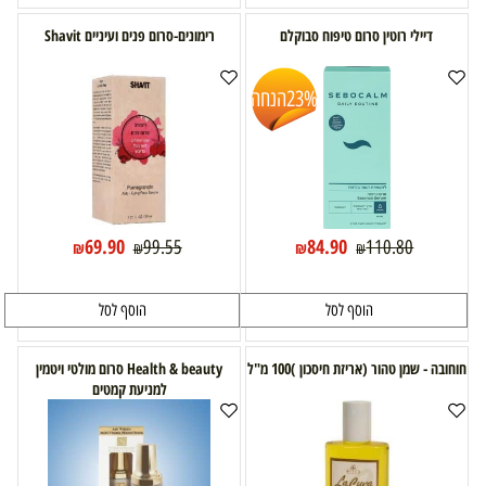
דיילי רוטין סרום טיפוח סבוקלם
רימונים-סרום פנים ועיניים Shavit
23%
הנחה
69.90
84.90
99.55
110.80
₪
₪
₪
₪
הוסף לסל
הוסף לסל
חוחובה - שמן טהור (אריזת חיסכון )100 מ"ל
Health & beauty סרום מולטי ויטמין
למניעת קמטים