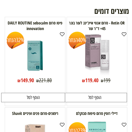
מוצרים דומים
Retin OR - סרום אנטי אייג'ינג לעור בוגר
פיטו סרום DAILY ROUTINE sebocalm
45+ ד"ר עור
innovation
40%
הנחה
32%
הנחה
149.90
119.40
221.80
199
₪
₪
₪
₪
הוסף לסל
הוסף לסל
דיילי רוטין סרום טיפוח סבוקלם
רימונים-סרום פנים ועיניים Shavit
23%
הנחה