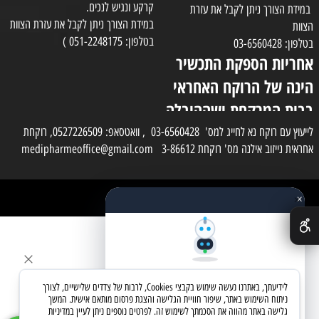
קרקע ונגיש לנכים.
במידת הצורך ניתן לקבל את עזרת
במידת הצורך ניתן לקבל את עזרת הצוות
הצוות
בטלפון: 051-2248175 )
בטלפון: 03-6560428
אחריות הספקת התכשיר
הינה של הרוקח האחראי
בבית המרקחת ושההובלה
בפועל תעשה בעזרת
לייעוץ עם רוקח נא לחייג למס' 03-6560428 , וואטסאפ: 0527226509, רוקחת
אחראית נייזוב אילנה מס' רוקחת 3-86612 medipharmeoffice@gmail.com
השליח
×
כל הזכויות שמורות למדי פארם
✕
בניית אתרים
שאלו את העוזר החכם
לידיעתך, באתרנו נעשה שימוש בקבצי Cookies, לרבות של צדדים שלישיים, לצורך
מחפשים מוצר? אני כאן כדי לעזור
ניתוח השימוש באתר, שיפור חוויית הגלישה והצגת פרסום מותאם אישית. המשך
גלישה באתר מהווה את הסכמתך לשימוש זה. לפרטים נוספים ניתן לעיין במדיניות