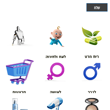
בית טבע
לאם ולתינוק
אורטופדיה
מבצעים
לגבר
לאישה