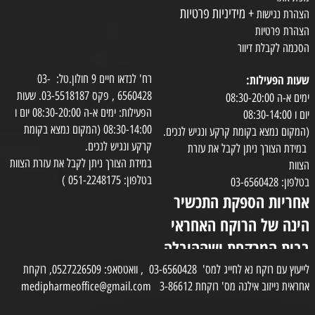
+ מידיניות פרטיות
הצהרת נגישות
הצהרת פרטיות
הסכמה לקבלת דיוור
שעות הפעילות:
רח' לנדאו חיים 9 חולון.טל: 03-
6560428 , פקס 03-5518187. שעות
ימים א-ה 08:30-20:00
הפעילות: ימים א-ה 08:30-20:00 יום ו
יום ו 08:30-14:00
08:30-14:00 (המקום נמצא בקומת
(המקום נמצא בקומת קרקע ונגיש לנכים.
קרקע ונגיש לנכים.
במידת הצורך ניתן לקבל את עזרת
במידת הצורך ניתן לקבל את עזרת הצוות
הצוות
בטלפון: 051-2248175 )
בטלפון: 03-6560428
אחריות הספקת התכשיר
הינה של הרוקח האחראי
בבית המרקחת ושההובלה
בפועל תעשה בעזרת
לייעוץ עם רוקח נא לחייג למס' 03-6560428 , וואטסאפ: 0527226509, רוקחת
אחראית נייזוב אילנה מס' רוקחת 3-86612 medipharmeoffice@gmail.com
השליח