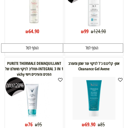
64.90
99
124.90
₪
₪
₪
הוסף לסל
הוסף לסל
אוון- קליננס ג'ל לניקוי עור שמן ומעורב
PURETE THERMALE DEMAQUILLANT
Cleanance Gel Avene
INTEGRAL 3 IN 1-תחליב לניקוי מושלם של
הפנים והעיניים וישי vichy
20%
הנחה
76
69.90
95
85
₪
₪
₪
₪