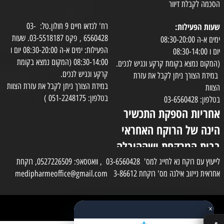
הסכמה לקבלת דיוור
שעות הפעילות:
רח' לנדאו חיים 9 חולון.טל: 03-
6560428 , פקס 03-5518187. שעות
ימים א-ה 08:30-20:00
הפעילות: ימים א-ה 08:30-20:00 יום ו
יום ו 08:30-14:00
08:30-14:00 (המקום נמצא בקומת
(המקום נמצא בקומת קרקע ונגיש לנכים.
קרקע ונגיש לנכים.
במידת הצורך ניתן לקבל את עזרת
במידת הצורך ניתן לקבל את עזרת הצוות
הצוות
בטלפון: 051-2248175 )
בטלפון: 03-6560428
אחריות הספקת התכשיר
הינה של הרוקח האחראי
בבית המרקחת ושההובלה
בפועל תעשה בעזרת
לייעוץ עם רוקח נא לחייג למס' 03-6560428 , וואטסאפ: 0527226509, רוקחת
אחראית נייזוב אילנה מס' רוקחת 3-86612 medipharmeoffice@gmail.com
השליח
×
כל הזכויות שמורות למדי פארם
✕