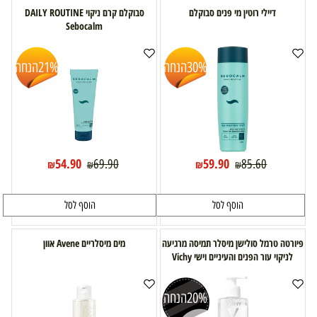
דיילי רוטין מי פנים סבוקלם
סבוקלם קרם ניקוי DAILY ROUTINE
Sebocalm
30%
הנחה
21%
הנחה
54.90
59.90
69.90
85.60
₪
₪
₪
₪
הוסף לסל
הוסף לסל
פיורטה טרמל סולישן מיסלר תמיסה מרגיעה
מים מיסלריים Avene אוון
לניקוי עור הפנים והעיניים וישי Vichy
20%
הנחה