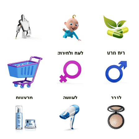
בית טבע
לאם ולתינוק
אורטופדיה
מבצעים
לגבר
לאישה