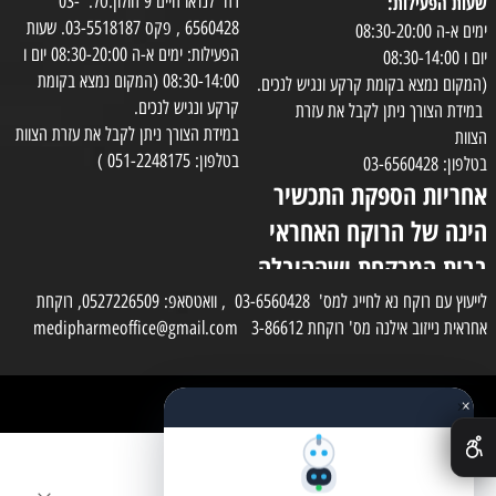
שעות הפעילות:
רח' לנדאו חיים 9 חולון.טל: 03-
6560428 , פקס 03-5518187. שעות
ימים א-ה 08:30-20:00
הפעילות: ימים א-ה 08:30-20:00 יום ו
יום ו 08:30-14:00
08:30-14:00 (המקום נמצא בקומת
(המקום נמצא בקומת קרקע ונגיש לנכים.
קרקע ונגיש לנכים.
במידת הצורך ניתן לקבל את עזרת
במידת הצורך ניתן לקבל את עזרת הצוות
הצוות
בטלפון: 051-2248175 )
בטלפון: 03-6560428
אחריות הספקת התכשיר
הינה של הרוקח האחראי
בבית המרקחת ושההובלה
בפועל תעשה בעזרת
לייעוץ עם רוקח נא לחייג למס' 03-6560428 , וואטסאפ: 0527226509, רוקחת
אחראית נייזוב אילנה מס' רוקחת 3-86612 medipharmeoffice@gmail.com
השליח
×
כל הזכויות שמורות למדי פארם
✕
בניית אתרים