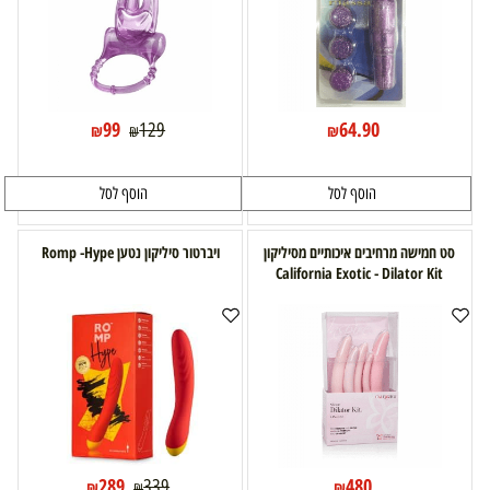
99
64.90
129
₪
₪
₪
הוסף לסל
הוסף לסל
סט חמישה מרחיבים איכותיים מסיליקון
ויברטור סיליקון נטען Romp -Hype
California Exotic - Dilator Kit
289
480
339
₪
₪
₪