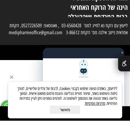
הינה של הרוקח האחראי
בבית המרקחת ושההובלה
בפועל תעשה בעזרת
לייעוץ עם רוקח נא לחייג למס' 03-6560428 , וואטסאפ: 0527226509, רוקחת
אחראית נייזוב אילנה מס' רוקחת 3-86612 medipharmeoffice@gmail.com
השליח
×
כל הזכויות שמורות למדי פארם
✕
בניית אתרים
שאלו את העוזר החכם
לידיעתך, באתרנו נעשה שימוש בקבצי Cookies, לרבות של צדדים שלישיים, לצורך
מחפשים מוצר? אני כאן כדי לעזור
ניתוח השימוש באתר, שיפור חוויית הגלישה והצגת פרסום מותאם אישית. המשך
גלישה באתר מהווה את הסכמתך לשימוש זה. לפרטים נוספים ניתן לעיין במדיניות
הפרטיות.
מדיניות הפרטיות
בואו נתחיל
מאשר
הוסף לסל