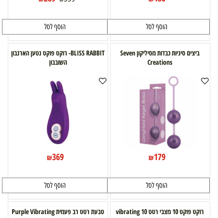
הוסף לסל
הוסף לסל
ביצים סיניות כבדות מסיליקון Seven
BLISS RABBIT- רוקט פוקט נטען הארנבון
Creations
השובבון
369
179
₪
₪
הוסף לסל
הוסף לסל
רוקט פוקט 10 מצבי רטט vibrating 10
טבעת רטט רב פעמית Purple Vibrating