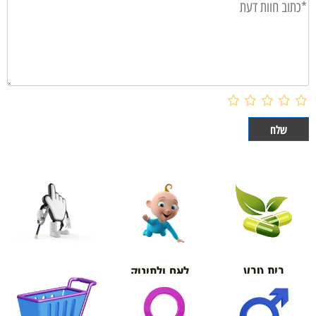
בית טבע
לאם ולתינוק