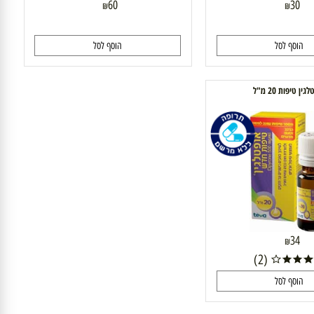
60
30
₪
₪
וסף לסל
הוסף לסל
פות 20 מ"ל
34
₪
(2)