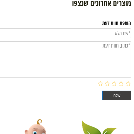
הוסף לסל
ם אחרונים שנצפו
וות דעת