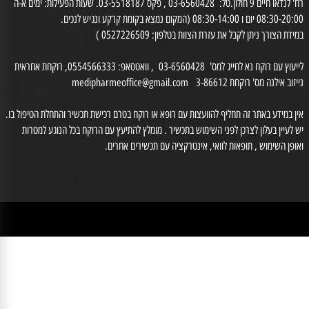
בית מרקחת
היגיינת הפה
רח' לנדאו חיים 9 חולון.טל: 03-6560428 , פקס 03-5518187. שעות הפעילות: ימים א-ה
0 יום ו 08:30-14:00 (המקום נמצא בקומת קרקע ונגיש לנכים.
דת הצורך ניתן לקבל את עזרת הצוות בטלפון: 0527226509 )
לייעוץ עם רוקח נא לחייג למס' 03-6560428 , וואטסאפ: 0554566333, רוקחת אחראית
זוב אילנה מס' רוקחת 3-86612
medipharmeoffice@gmail.com
ן במידע באתר זה תחליף להוועצות עם רופא או רוקח בטרם רכישת תכשיר והתחלת הטיפול בו.
לעיין בעלון לצרכן לפני השימוש בתכשיר . מומלץ להתיעץ עם הרוקח בכל הנוגע למטרות
ופן השימוש , תופאות לוואי, אינטרקציה עם תכשירים אחרים.