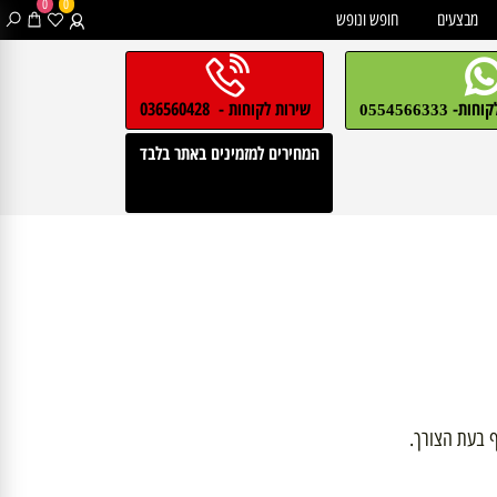
0
0
בצעים
חופש ונופש
חות-
שירות לקוחות - 036560428
0554566333
המחירים למזמינים באתר בלבד
עת הצורך.