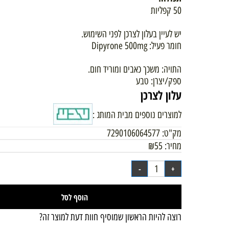
תכולה:
50 קפליות
יש לעיין בעלון לצרכן
לפני השימוש.
חומר פעיל: Dipyrone 500mg
התויה: משכך כאבים ומוריד חום.
ספק/יצרן: טבע
עלון לצרכן
למוצרים נוספים מבית המותג :
מק"ט:
7290106064577
מחיר:
55
₪
הוסף לסל