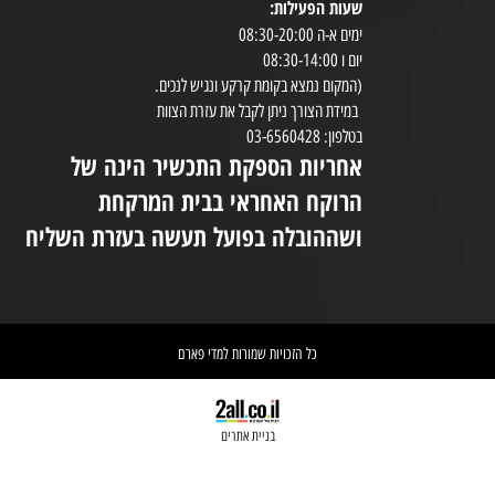
ויטמינים ומינרלים
טיפוח עור
שעות הפעילות:
8:30-20:00
ימים א-ה 08:30-20:00
במי
יום ו 08:30-14:00
(המקום נמצא בקומת קרקע ונגיש לנכים.
במידת הצורך ניתן לקבל את עזרת הצוות
ניי
בטלפון: 03-6560428
אחריות הספקת התכשיר הינה של
אי
הרוקח האחראי בבית המרקחת
יש 
ושההובלה בפועל תעשה בעזרת השליח
וא
כל הזכויות שמורות למדי פארם