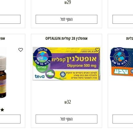
29
₪
הוסף לסל
ה
אופטלגין 28 קפליות OPTALGIN
אופטלגין טי
32
₪